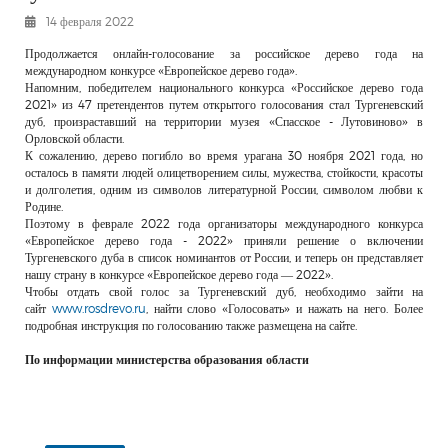
РЕКЛАМОДАТЕЛЯМ
14 февраля 2022
ОБЪЯВЛЕНИЯ
Продолжается онлайн-голосование за российское дерево года на
международном конкурсе «Европейское дерево года».
КОНТАКТЫ
Напомним, победителем национального конкурса «Российское дерево года
2021» из 47 претендентов путем открытого голосования стал Тургеневский
дуб, произраставший на территории музея «Спасское - Лутовиново» в
Орловской области.
К сожалению, дерево погибло во время урагана 30 ноября 2021 года, но
осталось в памяти людей олицетворением силы, мужества, стойкости, красоты
и долголетия, одним из символов литературной России, символом любви к
Родине.
Поэтому в феврале 2022 года организаторы международного конкурса
«Европейское дерево года - 2022» приняли решение о включении
Тургеневского дуба в список номинантов от России, и теперь он представляет
нашу страну в конкурсе «Европейское дерево года — 2022».
Чтобы отдать свой голос за Тургеневский дуб, необходимо зайти на
сайт
www.rosdrevo.ru
, найти слово «Голосовать» и нажать на него. Более
подробная инструкция по голосованию также размещена на сайте.
По информации министерства образования области