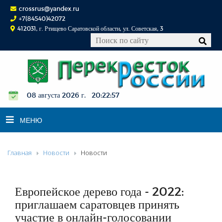
crossrus@yandex.ru
+7(84540)42072
412031, г. Ртищево Саратовской области, ул. Советская, 3
08 августа 2026 г. 20:22:58
МЕНЮ
Главная
Новости
Новости
НОВОСТИ
ОФИЦИАЛЬНО
К СВЕДЕНИЮ
Европейское дерево года - 2022:
КОНКУРСЫ
приглашаем саратовцев принять
участие в онлайн-голосовании
ФОТОРЕПОРТАЖИ