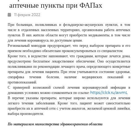
аптечные пункты при ФАПах
РЕКЛАМОДАТЕЛЯМ
11 февраля 2022
ОБЪЯВЛЕНИЯ
КОНТАКТЫ
При больницах, поликлиниках и фельдшерско-акушерских пунктах, в том
числе в отдаленных населенных территориях, организована работа аптечных
пунктов. В них жители области могут приобрести медикаменты, в том числе
для лечения коронавируса, по доступным ценам.
Региональный минздрав предупреждает, что перед выбором препарата и его
приемом необходимо обязательно проконсультироваться со специалистом.
Кроме того, в ведомстве напоминают, что гражданам, которые лечатся дома,
предусмотрено бесплатное лекарственное обеспечение. Оно осуществляется
поликлиниками по рекомендации лечащего врача, определяющего конкретные
препараты для лечения пациента. При этом учитываются состояние здоровья,
специфика течения болезни, наличие медицинских показаний и
противопоказаний.
С примерной возможной схемой лечения коронавирусной инфекции в
домашних условиях можно ознакомиться по ссылке:
https://clck.ru/avvmL
В перечне указаны препараты, которые широко используются для лечения
легкого течения заболевания. Кроме того, пациент может самостоятельно
приобрести их в аптечной сети с учетом аналогов, желаемой ценовой линейки,
выбора производителя.
По материалам министерства здравоохранения области