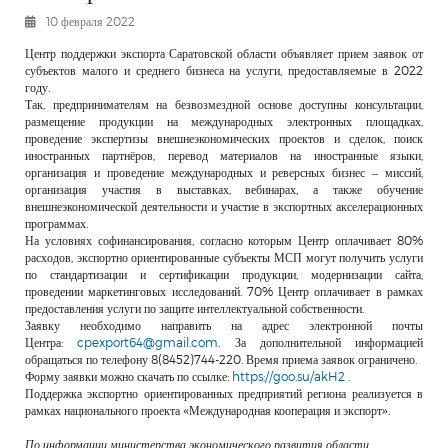
РЕКЛАМОДАТЕЛЯМ
10 февраля 2022
ОБЪЯВЛЕНИЯ
Центр поддержки экспорта Саратовской области объявляет прием заявок от
субъектов малого и среднего бизнеса на услуги, предоставляемые в 2022
КОНТАКТЫ
году.
Так, предпринимателям на безвозмездной основе доступны консультации,
размещение продукции на международных электронных площадках,
проведение экспертизы внешнеэкономических проектов и сделок, поиск
иностранных партнёров, перевод материалов на иностранные языки,
организация и проведение международных и реверсных бизнес – миссий,
организация участия в выставках, вебинарах, а также обучение
внешнеэкономической деятельности и участие в экспортных акселерационных
программах.
На условиях софинансирования, согласно которым Центр оплачивает 80%
расходов, экспортно ориентированные субъекты МСП могут получить услуги
по стандартизации и сертификации продукции, модернизации сайта,
проведении маркетинговых исследований. 70% Центр оплачивает в рамках
предоставления услуги по защите интеллектуальной собственности.
Заявку необходимо направить на адрес электронной почты
Центра:
cpexport64@gmail.com
. За дополнительной информацией
обращаться по телефону 8(8452)744-220. Время приема заявок ограничено.
Форму заявки можно скачать по ссылке:
https://goo.su/akH2
.
Поддержка экспортно ориентированных предприятий региона реализуется в
рамках национального проекта «Международная кооперация и экспорт».
По информации министерства экономического развития области