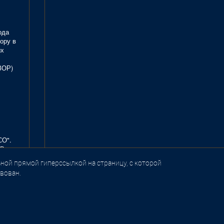
ода
ору в
ых
ЗОР)
СО".
В.
ной прямой гиперссылкой на страницу, с которой
вован.