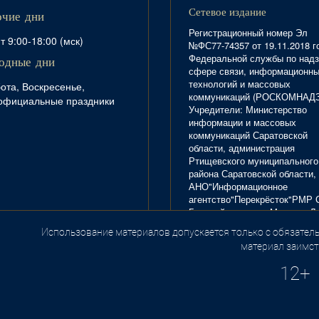
Сетевое издание
очие дни
Регистрационный номер Эл
т 9:00-18:00 (мск)
№ФС77-74357 от 19.11.2018 г
Федеральной службы по надз
одные дни
сфере связи, информационн
технологий и массовых
ота, Воскресенье,
коммуникаций (РОСКОМНАД
официальные праздники
Учредители: Министерство
информации и массовых
коммуникаций Саратовской
области, администрация
Ртищевского муниципального
района Саратовской области,
АНО"Информационное
агентство"Перекрёсток"РМР 
Главный редактор Маркова Л.
Тел. 8(84540)4-20-72; отдел
Использование материалов допускается только с обязатель
.
рекламы - 4-29-10.
материал заимст
12+