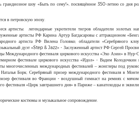
ь грандиозное шоу «Быть по сему!», посвящённое 350-летию со дня р
тся в петровскую эпоху.
ся артисты: легендарные укротители тигров обладатели золотых на
луженные артисты РФ Карина Артур Багдасаровы с аттракционом «Бенг
родного артиста РФ Вилена Головко; обладатели «Серебряного кло
зыкальный дуэт «Step & Jazz» - Заслуженный артист РФ Сергей Просв
ады Международного фестиваля циркового искусства «Эхо Азии» в Нур-С
емирном фестивале циркового искусства «Идол» - Вадим Колодочкин
аты многочисленных международных фестивалей – жонглеры под руков
 Наталья Борк; Серебряный призер международного фестиваля в Монте
призер фестиваля во Франции - воздушный гимнаст на ремнях с мячо
го фестиваля «Цирк завтрашнего дня» в Париже – канатоходцы и эквил
торические костюмы и музыкальное сопровождение.