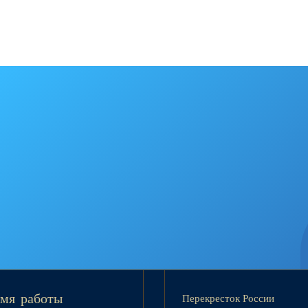
Перекресток России
мя работы