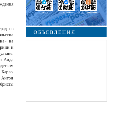
ождения
град на
ОБЪЯВЛЕНИЯ
альские
уна» на
ирнин и
ултане,
 и Аида
одством
-Карло,
м Антон
ибристы