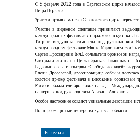
С 5 февраля 2022 года в Саратовском цирке началос
Петра Первого.
Зрители прямо с манежа Саратовского цирка переместя
Участие в цирковом спектакле принимают выдающие
международных фестивалях циркового искусства, Зас
Тигры»; воздушные гимнасты под руководством На
международном фестивале Монте-Карло клоунский му
Сергей Просвирнин (мл.); обладатели бронзовой нагр
Специального приза Цирка братьев Запашных на Вс
Гаджимирзаева с номером «Свобода лошадей»; лауре
Елены Дрогалевой; дрессировщица собак и попугаев
золотой призер фестиваля в Висбадене, бронзовый 
Михеев; обладатели бронзовой награды Международно
на першах под руководством Алихана Алиханова.
Особое настроение создают уникальные декорации, ис
По информации министерства культуры области
Вернуться...