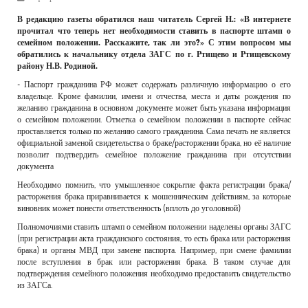
РЕКЛАМОДАТЕЛЯМ
В редакцию газеты обратился наш читатель Сергей Н.: «В интернете
прочитал что теперь нет необходимости ставить в паспорте штамп о
ОБЪЯВЛЕНИЯ
семейном положении. Расскажите, так ли это?» С этим вопросом мы
обратились к начальнику отдела ЗАГС по г. Ртищево и Ртищевскому
КОНТАКТЫ
району Н.В. Родиной.
- Паспорт гражданина РФ может содержать различную информацию о его
владельце. Кроме фамилии, имени и отчества, места и даты рождения по
желанию гражданина в основном документе может быть указана информация
о семейном положении. Отметка о семейном положении в паспорте сейчас
проставляется только по желанию самого гражданина. Сама печать не является
официальной заменой свидетельства о браке/расторжении брака, но её наличие
позволит подтвердить семейное положение гражданина при отсутствии
документа
Необходимо помнить, что умышленное сокрытие факта регистрации брака/
расторжения брака приравнивается к мошенническим действиям, за которые
виновник может понести ответственность (вплоть до уголовной)
Полномочиями ставить штамп о семейном положении наделены органы ЗАГС
(при регистрации акта гражданского состояния, то есть брака или расторжения
брака) и органы МВД при замене паспорта. Например, при смене фамилии
после вступления в брак или расторжения брака. В таком случае для
подтверждения семейного положения необходимо предоставить свидетельство
из ЗАГСа.