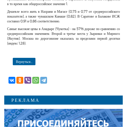
в то время как общероссийское значение 1.
Дешевле всего жить в Назрани и Магасе (0,75 и 0,77 от среднероссийского
показателя), а также чувашском Канаше (0,82). В Саратове и Балакове ИСЖ
составил 0,91 и 0,86 соответственно.
Самые высокие цены в Анадыре (Чукотка) - на 57% дороже по сравнению со
среднероссийским значением. Второй и третье места у Зырянки и Мирного
(Якутия). Москва по дороговизне оказалась за пределами первой десятки
(индекс 1,28).
Вернуться...
РЕКЛАМА