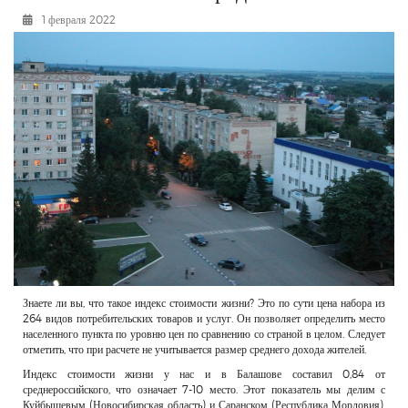
РЕКЛАМОДАТЕЛЯМ
1 февраля 2022
ОБЪЯВЛЕНИЯ
КОНТАКТЫ
Знаете ли вы, что такое индекс стоимости жизни? Это по сути цена набора из
264 видов потребительских товаров и услуг. Он позволяет определить место
населенного пункта по уровню цен по сравнению со страной в целом. Следует
отметить, что при расчете не учитывается размер среднего дохода жителей.
Индекс стоимости жизни у нас и в Балашове составил 0,84 от
среднероссийского, что означает 7-10 место. Этот показатель мы делим с
Куйбышевым (Новосибирская область) и Саранском (Республика Мордовия),