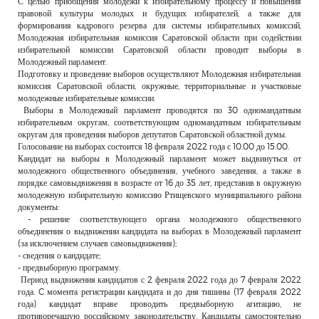
С целью приобщения молодежи к избирательному процессу и повышения
РЕКЛАМОДАТЕЛЯМ
правовой культуры молодых и будущих избирателей, а также для
формирования кадрового резерва для системы избирательных комиссий,
ОБЪЯВЛЕНИЯ
Молодежная избирательная комиссия Саратовской области при содействии
избирательной комиссии Саратовской области проводит выборы в
КОНТАКТЫ
Молодежный парламент.
Подготовку и проведение выборов осуществляют Молодежная избирательная
комиссия Саратовской области, окружные, территориальные и участковые
молодежные избирательные комиссии.
Выборы в Молодежный парламент проводятся по 30 одномандатным
избирательным округам, соответствующим одномандатным избирательным
округам для проведения выборов депутатов Саратовской областной думы.
Голосование на выборах состоится 18 февраля 2022 года с 10.00 до 15.00.
Кандидат на выборы в Молодежный парламент может выдвинуться от
молодежного общественного объединения, учебного заведения, а также в
порядке самовыдвижения в возрасте от 16 до 35 лет, представив в окружную
молодежную избирательную комиссию Ртищевского муниципального района
документы:
- решение соответствующего органа молодежного общественного
объединения о выдвижении кандидата на выборах в Молодежный парламент
(за исключением случаев самовыдвижения);
- сведения о кандидате;
- предвыборную программу.
Период выдвижения кандидатов с 2 февраля 2022 года до 7 февраля 2022
года. C момента регистрации кандидата и до дня тишины (17 февраля 2022
года) кандидат вправе проводить предвыборную агитацию, не
противоречащую российскому законодательству. Кандидаты самостоятельно