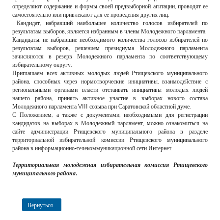
определяют содержание и формы своей предвыборной агитации, проводят ее
самостоятельно или привлекают для ее проведения других лиц.
Кандидат, набравший наибольшее количество голосов избирателей по
результатам выборов, является избранным в члены Молодежного парламента.
Кандидаты, не набравшие необходимого количества голосов избирателей по
результатам выборов, решением президиума Молодежного парламента
зачисляются в резерв Молодежного парламента по соответствующему
избирательному округу.
Приглашаем всех активных молодых людей Ртищевского муниципального
района, способных через нормотворческие инициативы, взаимодействие с
региональными органами власти отстаивать инициативы молодых людей
нашего района, принять активное участие в выборах нового состава
Молодежного парламента VIII созыва при Саратовской областной думе.
С Положением, а также с документами, необходимыми для регистрации
кандидатов на выборах в Молодежный парламент, можно ознакомиться на
сайте администрации Ртищевского муниципального района в разделе
территориальной избирательной комиссии Ртищевского муниципального
района в информационно-телекоммуникационной сети Интернет.
Территориальная молодежная избирательная комиссия Ртищевского
муниципального района.
Вернуться...