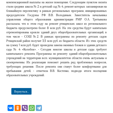
компенсационной выплаты на жилое помещение. Следующим пунктом визита
стали средняя школа № 2 и детский сад № 4, ремонт которых запланирован на
ближайшую перспективу в рамках региональных программ, инициированных
председателем Госдумы РФ В.В. Володиным. Заместитель начальника
управления общего образования администрации РМР О.А. Третьякова
рассказала, что в этом году на ремонт ртищевских школ из регионального
бюджета предусмотрено более 8 млн руб. На эти средства будут капитально
отремонтированы кровли зданий двух общеобразовательных организаций, в
том числе - СОШ №2. В рамках программы по ремонту детских садов
Ртищевский район получит 3,5 млн руб. из бюджета области. Из этих средств
на сумму 1 млн руб. будет проведена замена оконных блоков в здании детского
сада № 4 «Колобок». - Сегодня многие школы и детские сады требуют
капитального ремонта. Программы по ремонту зданий общеобразовательных
учреждений на территории всех муниципалитетов области очень актуальны и
своевременны. Их реализация поможет решить ряд проблемных вопросов,
требующих решения. После ремонта они станут более комфортными для
пребывания детей, - отметила В.В. Костенко, подводя итоги посещения
образовательных учреждений.
Вернуться...