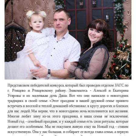
РЕКЛАМОДАТЕЛЯМ
ОБЪЯВЛЕНИЯ
КОНТАКТЫ
Представляем победителей конкурса, который был проведен отделом ЗАГС по
г. Ртищево и Ртищевскому району. Знакомьтесь - Алексей и Екатерина
Угаровы и их маленькая дочь Даша. Вот что они написали о новогодних
традициях в своей семье. «Этот праздник в нашей дружной семье принято
встречать в веселой и теплой домашней обстановке, в кругу дорогих и близких
для нас людей. Мы верим, что в новогоднюю ночь исполняются все желания.
Многие любят зиму из-за этого праздника, и наша семья не исключение.
Новый год - семейный праздник, и у каждой семьи есть свои ритуалы, которые
делают его особенным. Мы не покупаем живую елку на Новый год - ставим
искусственную. Она у нас большая, и собирает ее всегда глава семьи, а первую