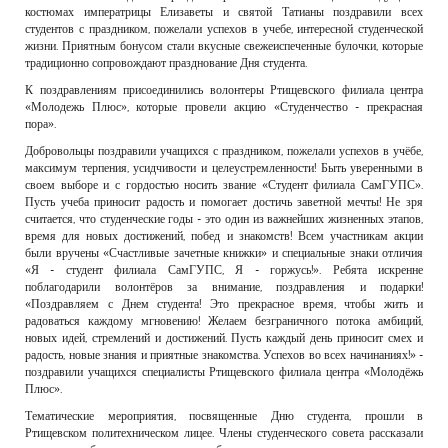
костюмах императрицы Елизаветы и святой Татианы поздравили всех
студентов с праздником, пожелали успехов в учебе, интересной студенческой
жизни. Приятным бонусом стали вкусные свежеиспеченные булочки, которые
традиционно сопровождают празднование Дня студента.
К поздравлениям присоединились волонтеры Ртищевского филиала центра
«Молодежь Плюс», которые провели акцию «Студенчество - прекрасная
пора».
Добровольцы поздравили учащихся с праздником, пожелали успехов в учёбе,
максимум терпения, усидчивости и целеустремленности! Быть уверенными в
своем выборе и с гордостью носить звание «Студент филиала СамГУПС».
Пусть учеба приносит радость и помогает достичь заветной мечты! Не зря
считается, что студенческие годы - это один из важнейших жизненных этапов,
время для новых достижений, побед и знакомств! Всем участникам акции
были вручены «Счастливые зачетные книжки» и специальные знаки отличия
«Я - студент филиала СамГУПС, Я - горжусь!». Ребята искренне
поблагодарили волонтёров за внимание, поздравления и подарки!
«Поздравляем с Днем студента! Это прекрасное время, чтобы жить и
радоваться каждому мгновению! Желаем безграничного потока амбиций,
новых идей, стремлений и достижений. Пусть каждый день приносит смех и
радость, новые знания и приятные знакомства. Успехов во всех начинаниях!» -
поздравили учащихся специалисты Ртищевского филиала центра «Молодёжь
Плюс».
Тематические мероприятия, посвященные Дню студента, прошли в
Ртищевском политехническом лицее. Члены студенческого совета рассказали