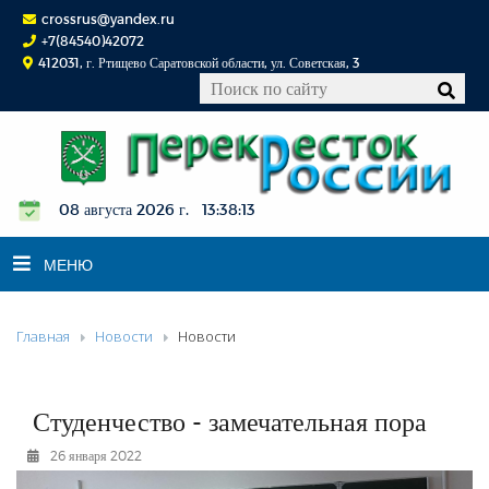
crossrus@yandex.ru
+7(84540)42072
412031, г. Ртищево Саратовской области, ул. Советская, 3
08 августа 2026 г. 13:38:14
МЕНЮ
Главная
Новости
Новости
НОВОСТИ
ОФИЦИАЛЬНО
К СВЕДЕНИЮ
Студенчество - замечательная пора
КОНКУРСЫ
26 января 2022
ФОТОРЕПОРТАЖИ