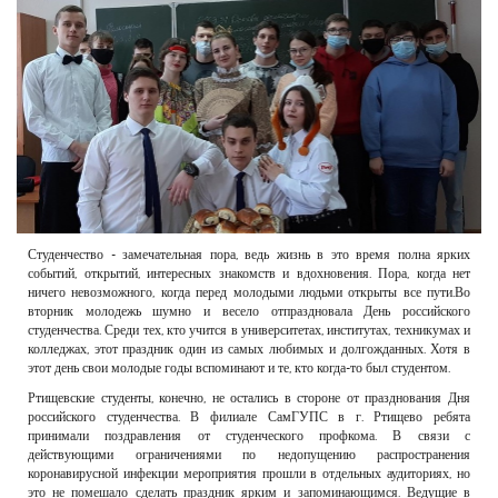
РЕКЛАМОДАТЕЛЯМ
ОБЪЯВЛЕНИЯ
КОНТАКТЫ
Студенчество - замечательная пора, ведь жизнь в это время полна ярких
событий, открытий, интересных знакомств и вдохновения. Пора, когда нет
ничего невозможного, когда перед молодыми людьми открыты все пути.Во
вторник молодежь шумно и весело отпраздновала День российского
студенчества. Среди тех, кто учится в университетах, институтах, техникумах и
колледжах, этот праздник один из самых любимых и долгожданных. Хотя в
этот день свои молодые годы вспоминают и те, кто когда-то был студентом.
Ртищевские студенты, конечно, не остались в стороне от празднования Дня
российского студенчества. В филиале СамГУПС в г. Ртищево ребята
принимали поздравления от студенческого профкома. В связи с
действующими ограничениями по недопущению распространения
коронавирусной инфекции мероприятия прошли в отдельных аудиториях, но
это не помешало сделать праздник ярким и запоминающимся. Ведущие в