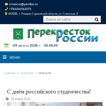
crossrus@yandex.ru
+7(84540)42072
412031, г. Ртищево Саратовской области, ул. Советская, 3
09 августа 2026 г. 06:37:00
МЕНЮ
Главная
Новости
Новости
НОВОСТИ
ОФИЦИАЛЬНО
К СВЕДЕНИЮ
С днём российского студенчества!
КОНКУРСЫ
25 января 2022
ФОТОРЕПОРТАЖИ