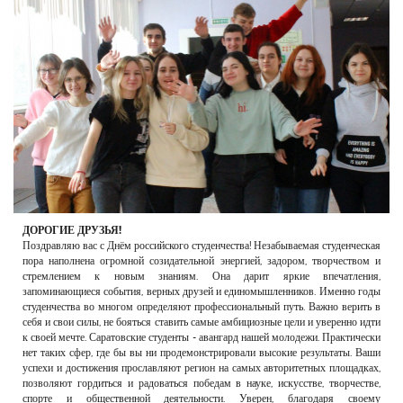
РЕКЛАМОДАТЕЛЯМ
ОБЪЯВЛЕНИЯ
КОНТАКТЫ
ДОРОГИЕ ДРУЗЬЯ!
Поздравляю вас с Днём российского студенчества! Незабываемая студенческая
пора наполнена огромной созидательной энергией, задором, творчеством и
стремлением к новым знаниям. Она дарит яркие впечатления,
запоминающиеся события, верных друзей и единомышленников. Именно годы
студенчества во многом определяют профессиональный путь. Важно верить в
себя и свои силы, не бояться ставить самые амбициозные цели и уверенно идти
к своей мечте. Саратовские студенты - авангард нашей молодежи. Практически
нет таких сфер, где бы вы ни продемонстрировали высокие результаты. Ваши
успехи и достижения прославляют регион на самых авторитетных площадках,
позволяют гордиться и радоваться победам в науке, искусстве, творчестве,
спорте и общественной деятельности. Уверен, благодаря своему