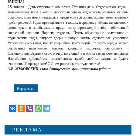
РАЙОНА!
25 января - День студента, знаменитый Татьянин день. Студенческие годы -
замечательная пора в жизни любого человека, когда закладываются основы
будущего, сбываются надежды, впереди ещё вся жизнь, полная замечательных
идей и решений. Годы, проведённые в высших и средних учебных заведениях, -
самое яркое и незабываемое время, когда происходит выбор собственной
жизненной позиции. Дорогие студенты! Пусть образование, полученное в
студенческие годы, откроет двери в новую жизнь, сделает вас увереннее.
Успешной учёбы вам, новых свершений и открытий. От всего сердца желаю
реализации намеченных планов, крепкого здоровья, оптимизма и
благополучия. Верьте в свою мечту, воплощайте в жизнь самые смелые планы.
Настойчиво добивайтесь поставленных целей, любите жизнь и будьте
счастливы! С праздником! С Днем российского студенчества!
А.В. ЖУКОВСКИЙ, глава Ртищевского муниципального района.
Вернуться...
РЕКЛАМА