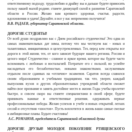
ответственному подходу, трудолюбию и драйву вы и дальше будете приносить
пользу нашей малой родине, станете движущей силой в развитии Саратовской
области и России. Желаю вам крепкого здоровья, счастья, радости,
вдохновения и удачи! Дерзайте, и все у вас непременно получится!
В.В. РАДАЕВ, губернатор Саратовской области.
ДОРОГИЕ СТУДЕНТЫ!
От всей души поздравляю вас с Днем российского студенчества! Это одна из
самых знаменательных дат зимы, потому что мы чествуем вас - юных и
талантливых, инициативных и целеустремленных. Тех, перед кем открыты все
дороги в этой жизни, тех, от кого зависит будущее нашего региона, России и
целого мира! Студенчество - славное и яркое время, которое вы будете часто
вспоминать с любовью и ностальгией. Потратьте его с пользой, но успейте
насладиться его беззаботностью, новыми знакомствами, заслуженным
отдыхом после сданных на «отлично» экзаменов. Саратов всегда славился
своим образованием и учебными традициями, так что, уверен, каждый
выпускник вузов и других образовательных учреждений области сможет
найти свое призвание и занять достойное место в жизни. Годы учебы пролетят
быстро, и совсем скоро вы станете специалистами в своей сфере, будете
принимать важные и ответственные решения, одерживать первые
профессиональные победы. Желаю успехов в учебе и новых открытий, легких
сессий и отсутствия «хвостов». Пусть воплотятся в жизнь ваши самые смелые
и амбициозные планы. Будьте счастливы!
А.С. РОМАНОВ, председатель Саратовской областной думы
ДОРОГИЕ ДРУЗЬЯ! МОЛОДОЕ ПОКОЛЕНИЕ РТИЩЕВСКОГО