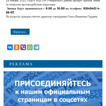
28 января 2022 года в КЦСОН Ртищевского района пройдет прямая линия
РЕКЛАМОДАТЕЛЯМ
по вопросам противодействия коррупции.
Звонки будут приниматься с 9.00 до 16.00 по телефону: 8(84540) 4-
ОБЪЯВЛЕНИЯ
56-07.
На вопросы граждан ответит директор учреждения Ольга Ивановна Гордина.
КОНТАКТЫ
Вернуться...
РЕКЛАМА