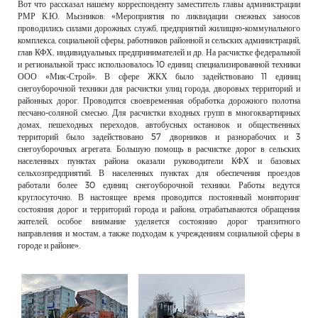
Вот что рассказал нашему корреспонденту заместитель главы администрации
РМР К.Ю. Мызников: «Мероприятия по ликвидации снежных заносов
проводились силами дорожных служб, предприятий жилищно-коммунального
комплекса, социальной сферы, работников районной и сельских администраций,
глав КФХ, индивидуальных предпринимателей и др. На расчистке федеральной
и региональной трасс использовалось 10 единиц специализированной техники
ООО «Мик-Строй». В сфере ЖКХ было задействовано 11 единиц
снегоуборочной техники для расчистки улиц города, дворовых территорий и
районных дорог. Проводится своевременная обработка дорожного полотна
песчано-соляной смесью. Для расчистки входных групп в многоквартирных
домах, пешеходных переходов, автобусных остановок и общественных
территорий было задействовано 57 дворников и разнорабочих и 3
снегоуборочных агрегата. Большую помощь в расчистке дорог в сельских
населенных пунктах района оказали руководители КФХ и базовых
сельхозпредприятий. В населенных пунктах для обеспечения проездов
работали более 30 единиц снегоуборочной техники. Работы ведутся
круглосуточно. В настоящее время проводится постоянный мониторинг
состояния дорог и территорий города и района, отрабатываются обращения
жителей, особое внимание уделяется состоянию дорог транзитного
направления и мостам, а также подходам к учреждениям социальной сферы в
городе и районе».