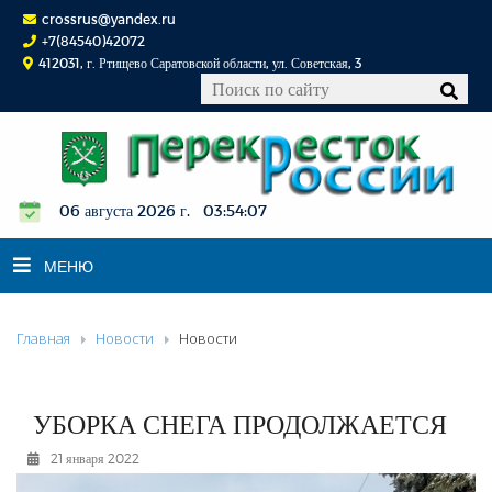
crossrus@yandex.ru
+7(84540)42072
412031, г. Ртищево Саратовской области, ул. Советская, 3
06 августа 2026 г. 03:54:08
МЕНЮ
Главная
Новости
Новости
НОВОСТИ
ОФИЦИАЛЬНО
К СВЕДЕНИЮ
УБОРКА СНЕГА ПРОДОЛЖАЕТСЯ
КОНКУРСЫ
21 января 2022
ФОТОРЕПОРТАЖИ