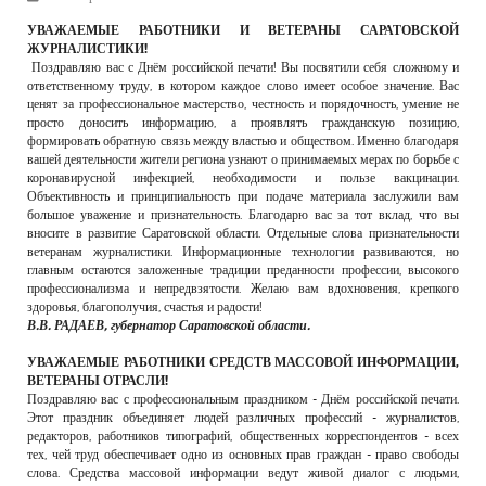
РЕКЛАМОДАТЕЛЯМ
УВАЖАЕМЫЕ РАБОТНИКИ И ВЕТЕРАНЫ САРАТОВСКОЙ
ЖУРНАЛИСТИКИ!
ОБЪЯВЛЕНИЯ
Поздравляю вас с Днём российской печати! Вы посвятили себя сложному и
ответственному труду, в котором каждое слово имеет особое значение. Вас
КОНТАКТЫ
ценят за профессиональное мастерство, честность и порядочность, умение не
просто доносить информацию, а проявлять гражданскую позицию,
формировать обратную связь между властью и обществом. Именно благодаря
вашей деятельности жители региона узнают о принимаемых мерах по борьбе с
коронавирусной инфекцией, необходимости и пользе вакцинации.
Объективность и принципиальность при подаче материала заслужили вам
большое уважение и признательность. Благодарю вас за тот вклад, что вы
вносите в развитие Саратовской области. Отдельные слова признательности
ветеранам журналистики. Информационные технологии развиваются, но
главным остаются заложенные традиции преданности профессии, высокого
профессионализма и непредвзятости. Желаю вам вдохновения, крепкого
здоровья, благополучия, счастья и радости!
В.В. РАДАЕВ, губернатор Саратовской области.
УВАЖАЕМЫЕ РАБОТНИКИ СРЕДСТВ МАССОВОЙ ИНФОРМАЦИИ,
ВЕТЕРАНЫ ОТРАСЛИ!
Поздравляю вас с профессиональным праздником - Днём российской печати.
Этот праздник объединяет людей различных профессий - журналистов,
редакторов, работников типографий, общественных корреспондентов - всех
тех, чей труд обеспечивает одно из основных прав граждан - право свободы
слова. Средства массовой информации ведут живой диалог с людьми,