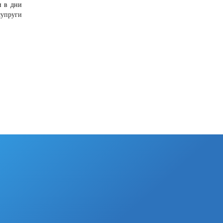
и в дни
супруги