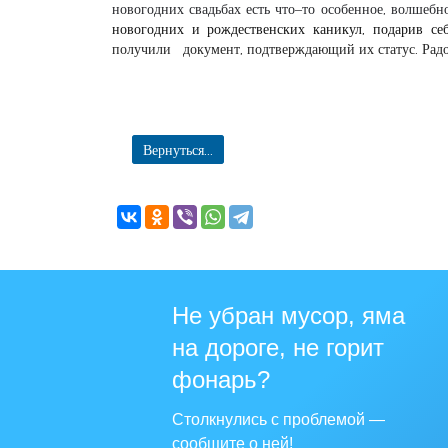
новогодних свадьбах есть что–то особенное, волшеб
новогодних и рождественских каникул, подарив се
получили документ, подтверждающий их статус. Радо
Вернуться...
Не убран мусор, яма
на дороге, не горит
фонарь?
Столкнулись с проблемой —
сообщите о ней!