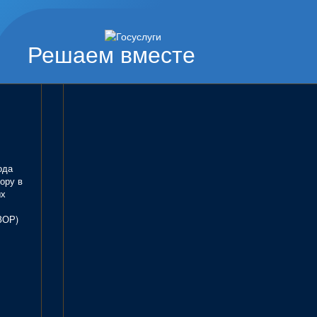
Решаем вместе
ода
ору в
ых
ЗОР)