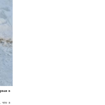
рвая в
, что
в