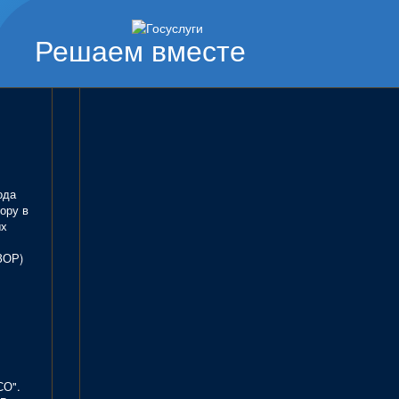
Решаем вместе
ода
ору в
ых
ЗОР)
СО".