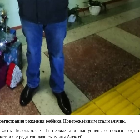
у регистрация рождения ребёнка. Новорождённым стал мальчик.
Елены Белоглазовых. В первые дни наступившего нового года с
частливые
родители дали сыну имя Алексей.