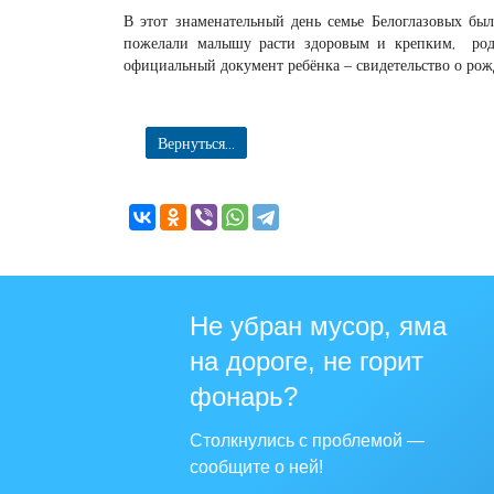
В этот знаменательный день семье Белоглазовых бы
пожелали малышу расти здоровым и крепким, роди
официальный документ ребёнка – свидетельство о рож
Вернуться...
Не убран мусор, яма
на дороге, не горит
фонарь?
Столкнулись с проблемой —
сообщите о ней!