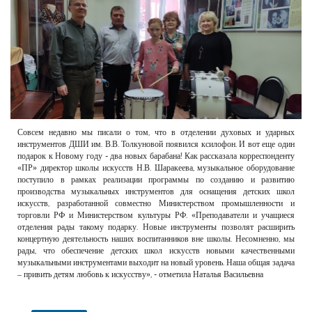
РЕКЛАМОДАТЕЛЯМ
ОБЪЯВЛЕНИЯ
КОНТАКТЫ
Совсем недавно мы писали о том, что в отделении духовых и ударных
инструментов ДШИ им. В.В. Толкуновой появился ксилофон. И вот еще один
подарок к Новому году - два новых барабана! Как рассказала корреспонденту
«ПР» директор школы искусств Н.В. Шаракеева, музыкальное оборудование
поступило в рамках реализации программы по созданию и развитию
производства музыкальных инструментов для оснащения детских школ
искусств, разработанной совместно Министерством промышленности и
торговли РФ и Министерством культуры РФ. «Преподаватели и учащиеся
отделения рады такому подарку. Новые инструменты позволят расширить
концертную деятельность наших воспитанников вне школы. Несомненно, мы
рады, что обеспечение детских школ искусств новыми качественными
музыкальными инструментами выходит на новый уровень. Наша общая задача
– привить детям любовь к искусству», - отметила Наталья Васильевна