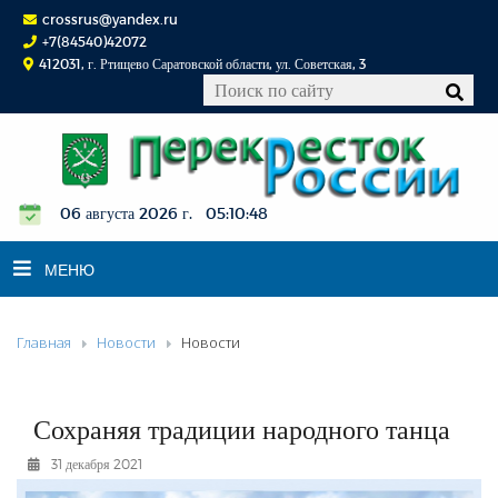
crossrus@yandex.ru
+7(84540)42072
412031, г. Ртищево Саратовской области, ул. Советская, 3
06 августа 2026 г. 05:10:49
МЕНЮ
Главная
Новости
Новости
НОВОСТИ
ОФИЦИАЛЬНО
К СВЕДЕНИЮ
Сохраняя традиции народного танца
КОНКУРСЫ
31 декабря 2021
ФОТОРЕПОРТАЖИ