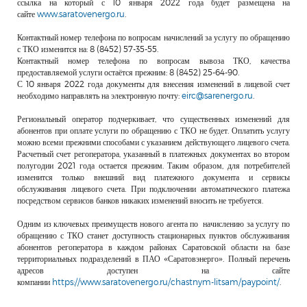
ссылка на который с 10 января 2022 года будет размещена на
сайте
www.saratovenergo.ru
.
Контактный номер телефона по вопросам начислений за услугу по обращению
с ТКО изменится на: 8 (8452) 57-35-55.
Контактный номер телефона по вопросам вывоза ТКО, качества
предоставляемой услуги остаётся прежним: 8 (8452) 25-64-90.
С 10 января 2022 года документы для внесения изменений в лицевой счет
необходимо направлять на электронную почту:
eirc@sarenergo.ru
.
Региональный оператор подчеркивает, что существенных изменений для
абонентов при оплате услуги по обращению с ТКО не будет. Оплатить услугу
можно всеми прежними способами с указанием действующего лицевого счета.
Расчетный счет регоператора, указанный в платежных документах во втором
полугодии 2021 года остается прежним. Таким образом, для потребителей
изменится только внешний вид платежного документа и сервисы
обслуживания лицевого счета. При подключении автоматического платежа
посредством сервисов банков никаких изменений вносить не требуется.
Одним из ключевых преимуществ нового агента по начислению за услугу по
обращению с ТКО станет доступность стационарных пунктов обслуживания
абонентов регоператора в каждом районах Саратовской области на базе
территориальных подразделений в ПАО «Саратовэнерго». Полный перечень
адресов доступен на сайте
компании
https://www.saratovenergo.ru/chastnym-litsam/paypoint/
.