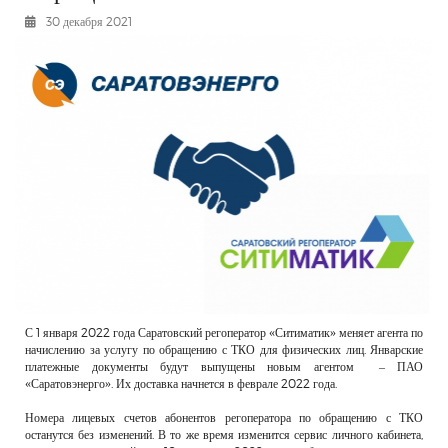
РЕКЛАМОДАТЕЛЯМ
30 декабря 2021
ОБЪЯВЛЕНИЯ
КОНТАКТЫ
С 1 января 2022 года Саратовский регоператор «Ситиматик» меняет агента по
начислению за услугу по обращению с ТКО для физических лиц. Январские
платежные документы будут выпущены новым агентом – ПАО
«Саратовэнерго». Их доставка начнется в феврале 2022 года.
Номера лицевых счетов абонентов регоператора по обращению с ТКО
останутся без изменений. В то же время изменится сервис личного кабинета,