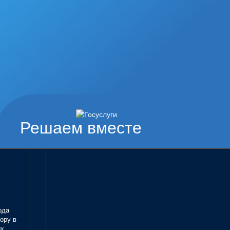
Решаем вместе
ода
ору в
ых