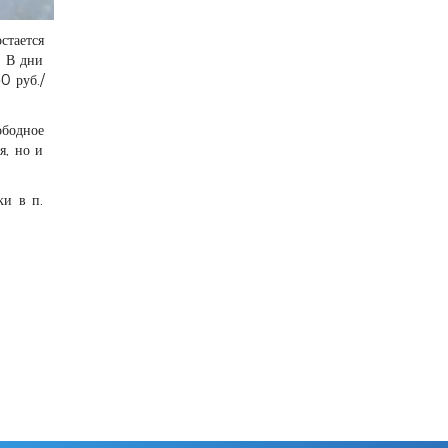
стается
. В дни
0 руб./
ободное
я, но и
ки в п.