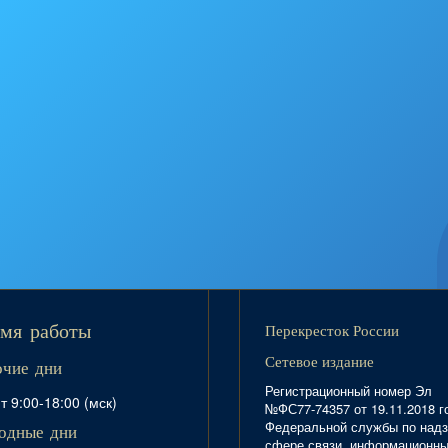
Перекресток России
мя работы
Сетевое издание
очие дни
Регистрационный номер Эл
т 9:00-18:00 (мск)
№ФС77-74357 от 19.11.2018 г
Федеральной службы по надз
одные дни
сфере связи, информационн