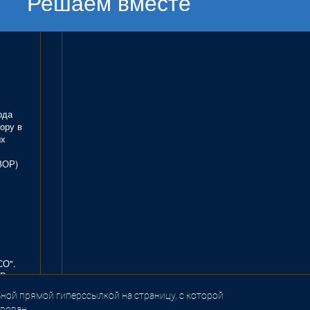
Решаем вместе
ода
ору в
ых
ЗОР)
СО".
В.
ной прямой гиперссылкой на страницу, с которой
вован.