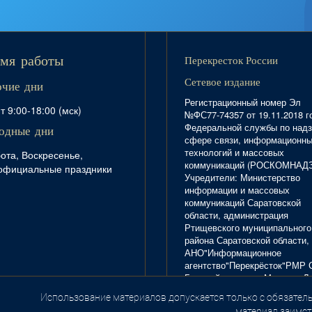
Перекресток России
мя работы
Сетевое издание
очие дни
Регистрационный номер Эл
т 9:00-18:00 (мск)
№ФС77-74357 от 19.11.2018 г
Федеральной службы по надз
одные дни
сфере связи, информационн
технологий и массовых
ота, Воскресенье,
коммуникаций (РОСКОМНАД
официальные праздники
Учредители: Министерство
информации и массовых
коммуникаций Саратовской
области, администрация
Ртищевского муниципального
района Саратовской области,
АНО"Информационное
агентство"Перекрёсток"РМР 
Главный редактор Маркова Л.
Тел. 8(84540)4-20-72; отдел
Использование материалов допускается только с обязатель
.
рекламы - 4-29-10.
материал заимст