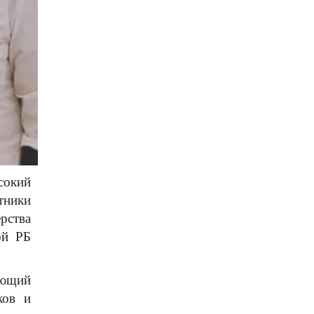
сокий
тники
рства
ой РБ
ующий
ков и