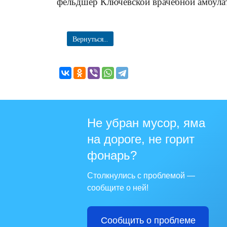
фельдшер Ключевской врачебной амбула
Вернуться...
Не убран мусор, яма
на дороге, не горит
фонарь?
Столкнулись с проблемой —
сообщите о ней!
Сообщить о проблеме