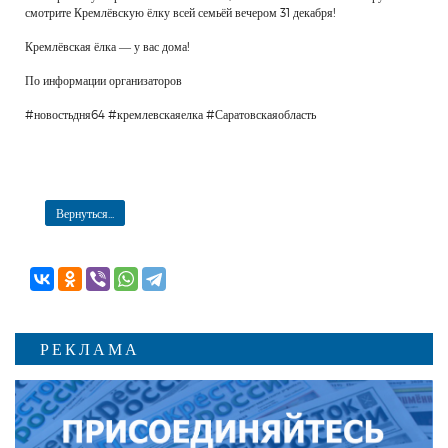
смотрите Кремлёвскую ёлку всей семьёй вечером 31 декабря!
Кремлёвская ёлка — у вас дома!
По информации организаторов
#новостьдня64 #кремлевскаяелка #Саратовскаяобласть
Вернуться...
РЕКЛАМА