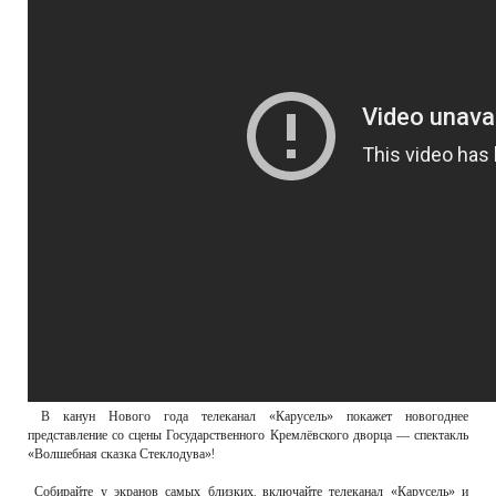
В канун Нового года телеканал «Карусель» покажет новогоднее
представление со сцены Государственного Кремлёвского дворца — спектакль
«Волшебная сказка Стеклодува»!
Собирайте у экранов самых близких, включайте телеканал «Карусель» и