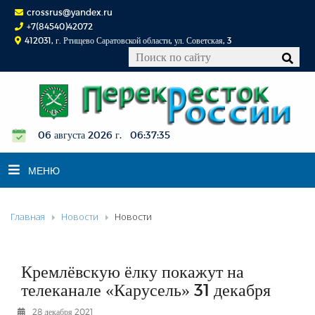
crossrus@yandex.ru
+7(84540)42072
412031, г. Ртищево Саратовской области, ул. Советская, 3
06 августа 2026 г. 06:37:36
МЕНЮ
Главная
Новости
Новости
НОВОСТИ
ОФИЦИАЛЬНО
К СВЕДЕНИЮ
Кремлёвскую ёлку покажут на
КОНКУРСЫ
телеканале «Карусель» 31 декабря
ФОТОРЕПОРТАЖИ
28 декабря 2021