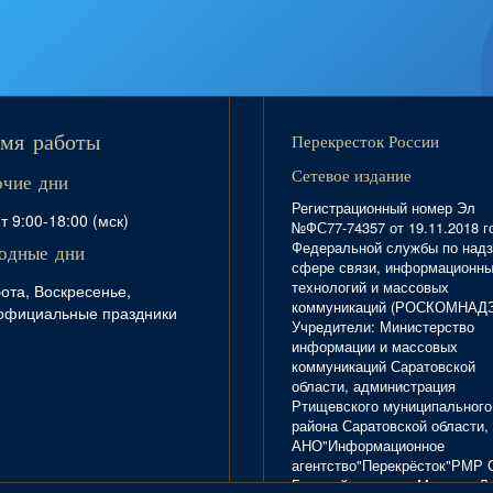
Перекресток России
мя работы
Сетевое издание
очие дни
Регистрационный номер Эл
т 9:00-18:00 (мск)
№ФС77-74357 от 19.11.2018 г
Федеральной службы по надз
одные дни
сфере связи, информационн
технологий и массовых
ота, Воскресенье,
коммуникаций (РОСКОМНАД
официальные праздники
Учредители: Министерство
информации и массовых
коммуникаций Саратовской
области, администрация
Ртищевского муниципального
района Саратовской области,
АНО"Информационное
агентство"Перекрёсток"РМР 
Главный редактор Маркова Л.