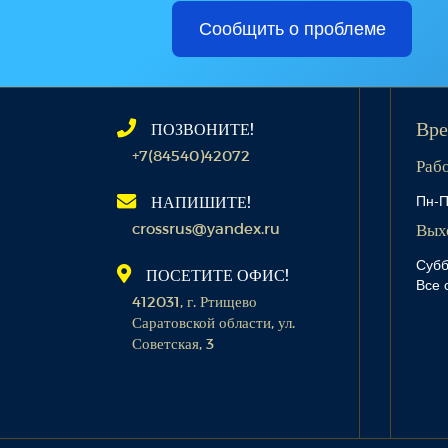
Сообщить о проблеме
ПОЗВОНИТЕ!
Вре
+7(84540)42072
Раб
Пн-П
НАПИШИТЕ!
crossrus@yandex.ru
Вых
Субб
ПОСЕТИТЕ ОФИС!
Все 
412031, г. Ртищево
Саратовской области, ул.
Советская, 3