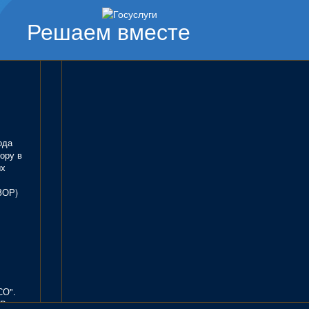
Решаем вместе
ода
ору в
ых
ЗОР)
СО".
В.