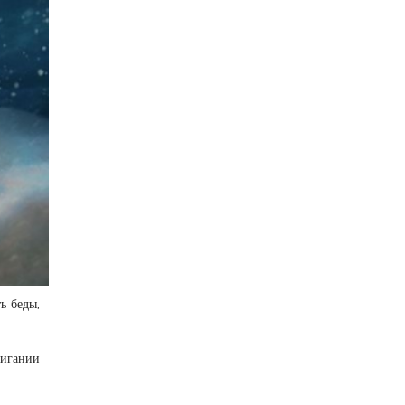
ь беды,
мигании