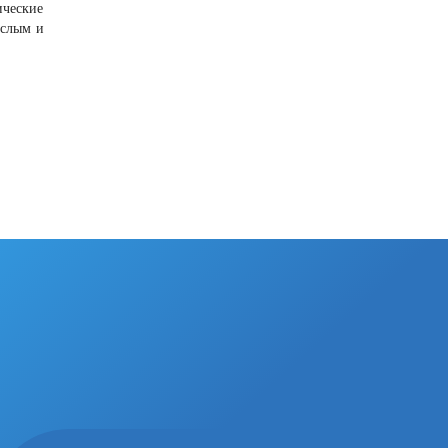
ические
ослым и