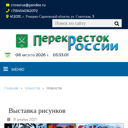
crossrus@yandex.ru
+7(84540)42072
412031, г. Ртищево Саратовской области, ул. Советская, 3
08 августа 2026 г. 03:33:01
МЕНЮ
Главная
Новости
Новости
НОВОСТИ
ОФИЦИАЛЬНО
К СВЕДЕНИЮ
Выставка рисунков
КОНКУРСЫ
31 декабря 2021
ФОТОРЕПОРТАЖИ