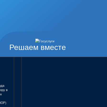
Решаем вместе
ода
ору в
ых
ЗОР)