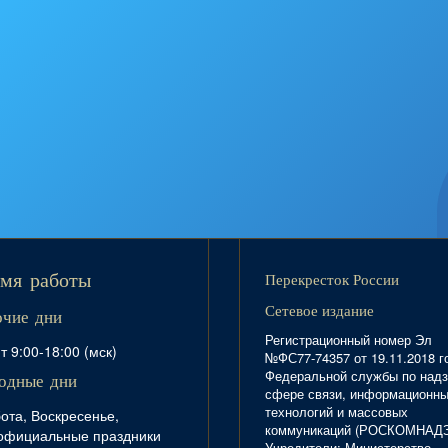
Перекресток России
мя работы
Сетевое издание
очие дни
Регистрационный номер Эл
т 9:00-18:00 (мск)
№ФС77-74357 от 19.11.2018 г
Федеральной службы по надз
одные дни
сфере связи, информационн
технологий и массовых
ота, Воскресенье,
коммуникаций (РОСКОМНАД
официальные праздники
Учредители: Министерство