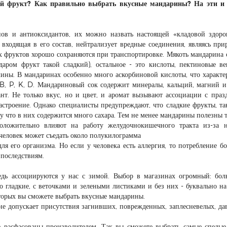
кий фрукт? Как правильно выбрать вкусные мандарины? На эти и 
ов и антиоксидантов, их можно назвать настоящей «кладовой здоро
 входящая в его состав, нейтрализует вредные соединения, являясь пр
х фруктов хорошо сохраняются при транспортировке. Мякоть мандарина 
ром фрукт такой сладкий), остальное - это кислоты, пектиновые ве
мины. В мандаринах особенно много аскорбиновой кислоты, что характе
, P, K, D. Мандариновый сок содержит минералы, кальций, магний и
нт. Не только вкус, но и цвет, и аромат вызывают ассоциации с праз
астроение. Однако специалисты предупреждают, что сладкие фрукты, та
у что в них содержится много сахара. Тем не менее мандарины полезны т
оложительно влияют на работу желудочнокишечного тракта из-за н
 человек может съедать около полукилограмма
ля его организма. Но если у человека есть аллергия, то потребление б
последствиям.
едь ассоциируются у нас с зимой. Выбор в магазинах огромный: бо
о гладкие, с веточками и зелеными листиками и без них - буквально н
оторых вы сможете выбрать вкусные мандарины.
не допускает присутствия загнивших, поврежденных, заплесневелых, да
е расфасованы производителем. Так вы сможете выбрать самые спелые