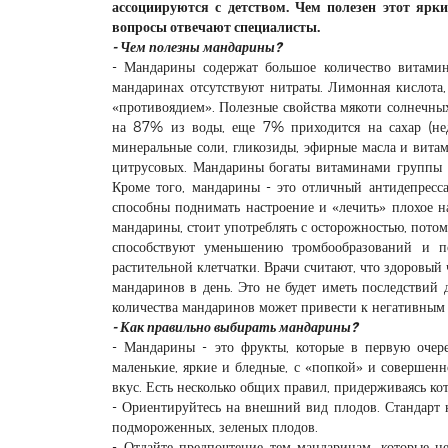
ассоциируются с детством. Чем полезен этот яр
вопросы отвечают специалисты.
- Чем полезны мандарины?
- Мандарины содержат большое количество витамин
мандаринах отсутствуют нитраты. Лимонная кислота,
«противоядием». Полезные свойства мякоти солнечны
на 87% из воды, еще 7% приходится на сахар (неда
минеральные соли, гликозиды, эфирные масла и вита
цитрусовых. Мандарины богаты витаминами группы B
Кроме того, мандарины - это отличный антидепресса
способны поднимать настроение и «лечить» плохое н
мандарины, стоит употреблять с осторожностью, потом
способствуют уменьшению тромбообразований и п
растительной клетчатки. Врачи считают, что здоровый
мандаринов в день. Это не будет иметь последствий д
количества мандаринов может привести к негативным 
- Как правильно выбирать мандарины?
- Мандарины - это фрукты, которые в первую очер
маленькие, яркие и бледные, с «попкой» и совершенн
вкус. Есть несколько общих правил, придерживаясь к
- Ориентируйтесь на внешний вид плодов. Стандарт 
подмороженных, зеленых плодов.
- Отдайте предпочтение тем мандаринам, которые н