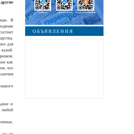
другие
вья». В
иродным
ОБЪЯВЛЕНИЯ
состоит
щества,
рно для
 калий.
дником,
кие как
ем, что
аличия
ольшого
льшие и
а любой
вленых,
, но не