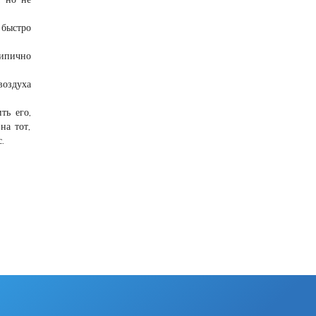
 быстро
типично
воздуха
ть его,
на тот,
.