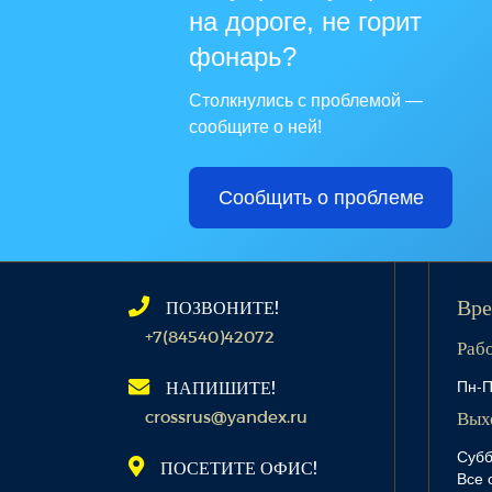
на дороге, не горит
фонарь?
Столкнулись с проблемой —
сообщите о ней!
Сообщить о проблеме
ПОЗВОНИТЕ!
Вре
+7(84540)42072
Раб
Пн-П
НАПИШИТЕ!
crossrus@yandex.ru
Вых
Субб
ПОСЕТИТЕ ОФИС!
Все 