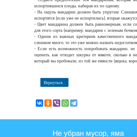
испортившиеся плоды, набирая их по одному.
- На ощупь мандарин должен быть упругим. Слишком
испортятся (если уже не испортились), вторые окажут
- Цвет мандарина должен быть равномерным, если со
для этого сорта (например, мандарин с зеленым бочко
- Одним из важных критериев качественного манда
слишком много, то это уже можно назвать недостатком
- Если есть возможность попробовать мандарин, не 
оценить, как отходит шкурка от мякоти, сколько в н
который вы пробовали, из той же емкости (ящика, кор
Вернуться...
Не убран мусор, яма