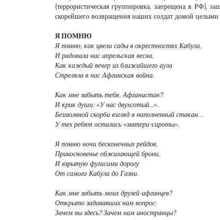
(террористическая группировка, запрещена в РФ), 
скорейшего возвращения наших солдат домой целыми
Я ПОМНЮ
Я помню, как цвели сады в окрестностях Кабула,
И радовала нас апрельская весна,
Как каждый вечер из ближайшего аула
Стреляла в нас Афганская война.
Как мне забыть тебя, Афганистан?
И крик души: «У нас двухсотый...».
Безмолвной скорби взгляд в наполненный стакан…
У тех ребят остались «матери-сироты».
Я помню ночи бесконечных рейдов,
Прикосновенье обжигающей брони,
И взрытую фугасами дорогу
От самого Кабула до Газни.
Как мне забыть моих друзей-афганцев?
Открыто задававших нам вопрос:
Зачем вы здесь? Зачем нам иностранцы?