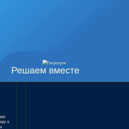
Решаем вместе
ода
ору в
ых