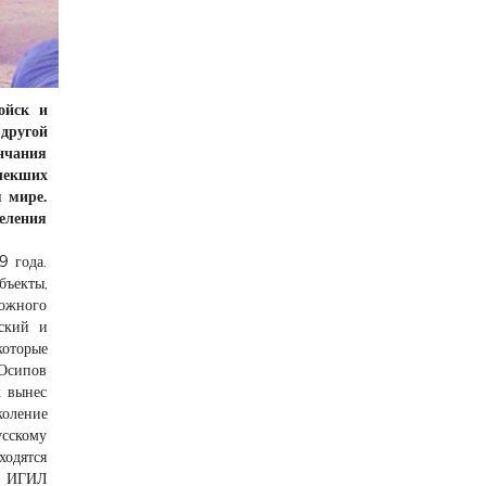
ойск и
 другой
ончания
лекших
м мире.
еления
9 года.
ъекты,
можного
нский и
которые
 Осипов
х вынес
коление
усскому
ходятся
ми ИГИЛ