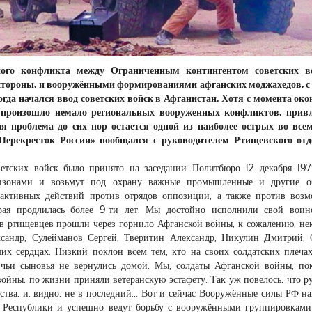
ого конфликта между Ограниченным контингентом советских в
стороны, и вооружёнными формированиями афганских моджахедов, с
когда начался ввод советских войск в Афганистан. Хотя с момента ок
я произошло немало региональных вооруженных конфликтов, прив
я проблема до сих пор остается одной из наиболее острых во все
Перекресток России» пообщался с руководителем Ртищевского отд
етских войск было принято на заседании Политбюро 12 декабря 197
рнизонами и возьмут под охрану важные промышленные и другие об
активных действий против отрядов оппозиции, а также против воз
орая продлилась более 9-ти лет. Мы достойно исполнили свой вои
в-ртищевцев прошли через горнило Афганской войны, к сожалению, не
ксандр, Сулейманов Сергей, Тверитин Александр, Никулин Дмитрий,
их сердцах. Низкий поклон всем тем, кто на своих солдатских плеча
 чьи сыновья не вернулись домой. Мы, солдаты Афганской войны, по
ойны, по жизни приняли ветеранскую эстафету. Так уж повелось, что р
тва, и, видно, не в последний... Вот и сейчас Вооружённые силы РФ на
й Республики и успешно ведут борьбу с вооружёнными группировка