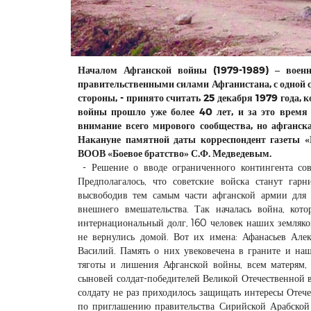
Началом Афганской войны (1979-1989) – военн
правительственными силами Афганистана, с одной 
стороны, - принято считать 25 декабря 1979 года, 
войны прошло уже более 40 лет, и за это врем
внимание всего мирового сообщества, но афганска
Накануне памятной даты корреспондент газеты «
ВООВ «Боевое братство» С.Ф. Медведевым.
- Решение о вводе ограниченного контингента сов
Предполагалось, что советские войска станут га
высвободив тем самым части афганской армии для 
внешнего вмешательства. Так началась война, кот
интернациональный долг, 160 человек наших земляко
не вернулись домой. Вот их имена: Афанасьев Але
Василий. Память о них увековечена в граните и наш
тяготы и лишения Афганской войны, всем матерям,
сыновей солдат-победителей Великой Отечественной в
солдату не раз приходилось защищать интересы Отечес
по приглашению правительства Сирийской Арабско