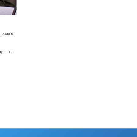
ческого
ир – на