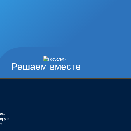
Решаем вместе
ода
ору в
ых