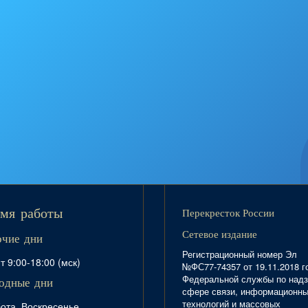
Перекресток России
мя работы
Сетевое издание
очие дни
Регистрационный номер Эл
т 9:00-18:00 (мск)
№ФС77-74357 от 19.11.2018 г
Федеральной службы по надз
одные дни
сфере связи, информационн
технологий и массовых
ота, Воскресенье,