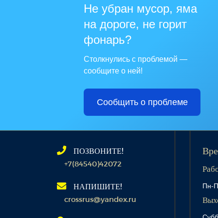
Не убран мусор, яма
на дороге, не горит
фонарь?
Столкнулись с проблемой —
сообщите о ней!
Сообщить о проблеме
ПОЗВОНИТЕ!
Вре
+7(84540)42072
Раб
Пн-П
НАПИШИТЕ!
crossrus@yandex.ru
Вых
Субб