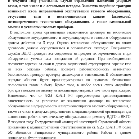
В текущем году участились случаи отравления населения угарным
РЕКЛАМОДАТЕЛЯМ
газом, в том числе и с летальным исходом. Зачастую подобные трагедии
возникают из-за неправильной эксплуатации газового оборудования,
ОБЪЯВЛЕНИЯ
отсутствия тяги в вентиляционном канале (дымоходе),
несвоевременного технического обслуживания, а также самовольной
КОНТАКТЫ
замены и установки газовых приборов.
В настоящее время организацией заключаются договоры на техническое
обслуживание внутридомового и внутриквартирного газового оборудования
сроком действия на 3 года. Однако техническое обслуживание по таким
договорам должно осуществляться и оплачиваться ежегодно. Специалисты
службы ВДГО проверят все соединения на предмет их герметичности, а при
обнаружении утечки газа немедленно её устранят. При необходимости
прочистят горелки от сажи и других загрязнений, отрегулируют горение газа
на всех режимах работы, проверят работоспособность автоматики
безопасности, проведут проверку дымоходов и вентканалов. В обязательном
порядке абонент будет проинструктирован по правилам безопасного
пользования газом в быту. Кроме того, в любое время суток аварийная
бригада выезжает по вызову на локализацию аварий, в том числе при пожарах.
Напоминаю, что ст. 9.23 КоАП РФ предусмотрена административная
ответственность за уклонение от заключения договора на техническое
обслуживание внутридомового и внутриквартирного газового оборудования, а
также за отказ в допуске представителя специализированной организации для
выполнения работ по техническому обслуживанию и ремонту ВДГО и ВКГО.
В текущем году Государственной жилищной инспекцией Саратовской области
привлечено к административной ответственности по ст. 9.23 КоАП РФ более
50 абонентов Ртищевского муниципального района. Работа в данном
направлении будет продолжена.