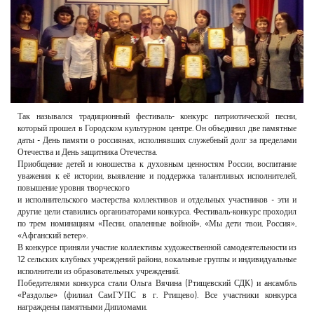
РЕКЛАМОДАТЕЛЯМ
ОБЪЯВЛЕНИЯ
КОНТАКТЫ
Так назывался традиционный фестиваль- конкурс патриотической песни,
который прошел в Городском культурном центре. Он объединил две памятные
даты - День памяти о россиянах, исполнявших служебный долг за пределами
Отечества и День защитника Отечества.
Приобщение детей и юношества к духовным ценностям России, воспитание
уважения к её истории, выявление и поддержка талантливых исполнителей,
повышение уровня творческого
и исполнительского мастерства коллективов и отдельных участников - эти и
другие цели ставились организаторами конкурса. Фестиваль-конкурс проходил
по трем номинациям «Песни, опаленные войной», «Мы дети твои, Россия»,
«Афганский ветер».
В конкурсе приняли участие коллективы художественной самодеятельности из
12 сельских клубных учреждений района, вокальные группы и индивидуальные
исполнители из образовательных учреждений.
Победителями конкурса стали Ольга Вячина (Ртищевский СДК) и ансамбль
«Раздолье» (филиал СамГУПС в г. Ртищево). Все участники конкурса
награждены памятными Дипломами.