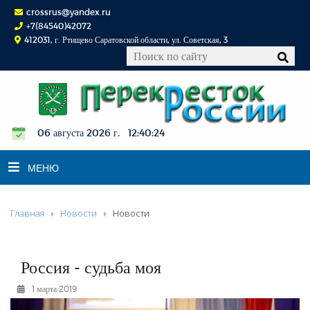
crossrus@yandex.ru
+7(84540)42072
412031, г. Ртищево Саратовской области, ул. Советская, 3
06 августа 2026 г. 12:40:25
МЕНЮ
Главная
Новости
Новости
НОВОСТИ
ОФИЦИАЛЬНО
К СВЕДЕНИЮ
Россия - судьба моя
КОНКУРСЫ
1 марта 2019
ФОТОРЕПОРТАЖИ