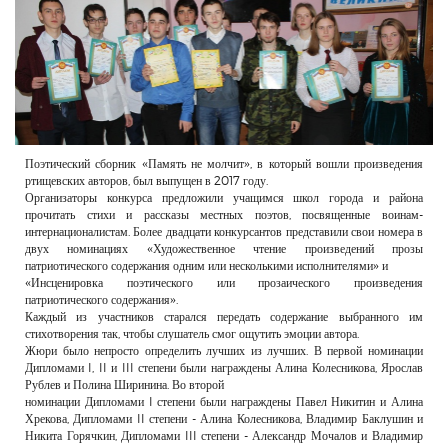
РЕКЛАМОДАТЕЛЯМ
ОБЪЯВЛЕНИЯ
КОНТАКТЫ
Поэтический сборник «Память не молчит», в который вошли произведения
ртищевских авторов, был выпущен в 2017 году.
Организаторы конкурса предложили учащимся школ города и района
прочитать стихи и рассказы местных поэтов, посвященные воинам-
интернационалистам. Более двадцати конкурсантов представили свои номера в
двух номинациях «Художественное чтение произведений прозы
патриотического содержания одним или несколькими исполнителями» и
«Инсценировка поэтического или прозаического произведения
патриотического содержания».
Каждый из участников старался передать содержание выбранного им
стихотворения так, чтобы слушатель смог ощутить эмоции автора.
Жюри было непросто определить лучших из лучших. В первой номинации
Дипломами I, II и III степени были награждены Алина Колесникова, Ярослав
Рублев и Полина Ширинина. Во второй
номинации Дипломами I степени были награждены Павел Никитин и Алина
Хрекова, Дипломами II степени - Алина Колесникова, Владимир Баклушин и
Никита Горячкин, Дипломами III степени - Александр Мочалов и Владимир