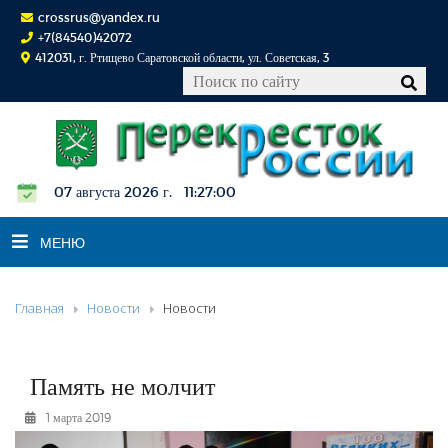
crossrus@yandex.ru
+7(84540)42072
412031, г. Ртищево Саратовской области, ул. Советская, 3
07 августа 2026 г. 11:27:01
МЕНЮ
Главная
Новости
Новости
НОВОСТИ
ОФИЦИАЛЬНО
К СВЕДЕНИЮ
Память не молчит
КОНКУРСЫ
1 марта 2019
ФОТОРЕПОРТАЖИ