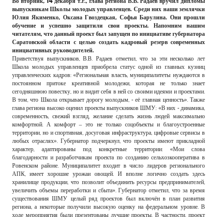
Во вторник, 14 декабря т.г., глава региона В.В. Радаев вручил дипломы
РЕКЛАМОДАТЕЛЯМ
выпускникам Школы молодых управленцев. Среди них наши землячки
Юлия Якименко, Оксана Гвоздецкая, Софья Барулина. Они прошли
ОБЪЯВЛЕНИЯ
обучение и успешно защитили свои проекты. Напомним нашим
читателям, что данный проект был запущен по инициативе губернатора
КОНТАКТЫ
Саратовской области с целью создать кадровый резерв современных
инициативных руководителей.
Приветствуя выпускников, В.В. Радаев отметил, что за эти несколько лет
Школа молодых управленцев приобрела статус одной из главных кузниц
управленческих кадров: «Региональная власть, муниципалитеты нуждаются в
постоянном притоке креативной молодежи, которая не только знает
сегодняшнюю повестку, но и видит себя в ней со своими идеями и проектами.
В том, что Школа открывает дорогу молодым, - её главная ценность». Также
глава региона высоко оценил проекты выпускников ШМУ: «В них - динамика,
современность, свежий взгляд, желание сделать жизнь людей максимально
комфортной. А комфорт – это не только соцобъекты и благоустроенные
территории, но и спортивная, досуговая инфраструктура, цифровые сервисы в
любых отраслях». Губернатор подчеркнул, что проекты имеют прикладной
характер, адаптированы под конкретные территории: «Мои слова
благодарности и разработчикам проекта по созданию сельхозкооператива в
Ровенском районе. Муниципалитет входит в число лидеров регионального
АПК, имеет хорошие урожаи овощей. И вполне логично создать здесь
хранилище продукции, что позволит объединить ресурсы предпринимателей,
увеличить объемы переработки и сбыта». Губернатор отметил, что за время
существования ШМУ целый ряд проектов был включён в план развития
региона, а некоторые получили высокую оценку на федеральном уровне. В
ходе мероприятия были презентованы лучшие проекты. В частности, проект