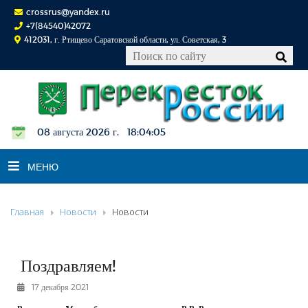
crossrus@yandex.ru
+7(84540)42072
412031, г. Ртищево Саратовской области, ул. Советская, 3
08 августа 2026 г. 18:04:05
МЕНЮ
Главная
Новости
Новости
НОВОСТИ
ОФИЦИАЛЬНО
К СВЕДЕНИЮ
Поздравляем!
КОНКУРСЫ
17 декабря 2021
ФОТОРЕПОРТАЖИ