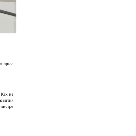
лищное
 Как не
азвития
инистре