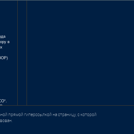
ода
ору в
ых
ЗОР)
СО".
В.
ной прямой гиперссылкой на страницу, с которой
вован.