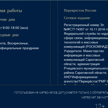
Перекресток России
мя работы
Сетевое издание
очие дни
Регистрационный номер Эл
т 9:00-18:00 (мск)
№ФС77-74357 от 19.11.2018 г
Федеральной службы по надз
одные дни
сфере связи, информационн
технологий и массовых
ота, Воскресенье,
коммуникаций (РОСКОМНАД
официальные праздники
Учредители: Министерство
информации и массовых
коммуникаций Саратовской
области, администрация
Ртищевского муниципального
района Саратовской области,
АНО"Информационное
агентство"Перекрёсток"РМР 
Главный редактор Маркова Л.
Тел. 8(84540)4-20-72; отдел
Использование материалов допускается только с обязатель
.
рекламы - 4-29-10.
материал заимст
12+