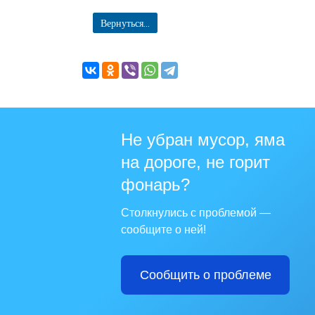
Вернуться...
Не убран мусор, яма
на дороге, не горит
фонарь?
Столкнулись с проблемой —
сообщите о ней!
Сообщить о проблеме