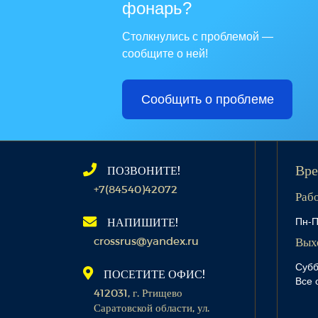
фонарь?
Столкнулись с проблемой —
сообщите о ней!
Сообщить о проблеме
ПОЗВОНИТЕ!
Вре
+7(84540)42072
Раб
Пн-П
НАПИШИТЕ!
crossrus@yandex.ru
Вых
Субб
ПОСЕТИТЕ ОФИС!
Все 
412031, г. Ртищево
Саратовской области, ул.