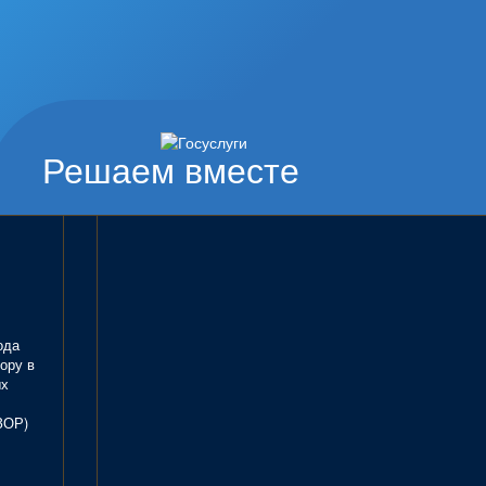
Решаем вместе
ода
ору в
ых
ЗОР)