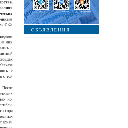
арства.
ыполняя
ических
твенным
о» С.Ф.
ОБЪЯВЛЕНИЯ
еверном
 из них
олись с
олитной
сердцах
Кавказе
шись с
я с той
. После
ических
ью, но,
огибли,
го горя
десятых
 парней
Архипов