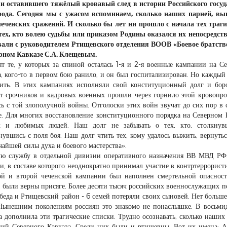
и оставившего тяжёлый кровавый след в истории Российского госуд
арода. Сегодня мы с ужасом вспоминаем, сколько наших парней, в
еченских сражений. И сколько бы лет ни прошло с начала тех траг
х тех, кто волею судьбы или приказом Родины оказался их непосредс
али с руководителем Ртищевского отделения ВООВ «Боевое братств
рном Кавказе С.А. Клещевым.
ят те, у которых за спиной осталась 1-я и 2-я военные кампании на С
ца, кого-то в первом бою ранило, и он был госпитализирован. Но каждый
жить. В этих кампаниях исполняли свой конституционный долг и бор
ат-срочников и кадровых военных прошли через горнило этой кровопр
ь с той злополучной войны. Отголоски этих войн звучат до сих пор в 
зе. Для многих восстановление конституционного порядка на Северном 
х и любимых людей. Наш долг не забывать о тех, кто, столкнув
увшись с поля боя. Наш долг чтить тех, кому удалось выжить, вернутьс
айшей силы духа и боевого мастерства».
ую службу в отдельной дивизии оперативного назначения ВВ МВД РФ
 в составе которого неоднократно принимал участие в контртеррорист
ой и второй чеченской кампании был наполнен смертельной опасност
ы, были верны присяге. Более десяти тысяч российских военнослужащих п
беда и Ртищевский район - 6 семей потеряли своих сыновей. Нет больше
. Нынешним поколениям россиян это знакомо не понаслышке. В восьми
 дополнила эти трагические списки. Трудно осознавать, сколько наших
ний Северного Кавказа. Среди них были и ртищевцы. Вот их имена: 