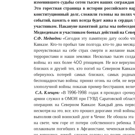
изменившего судьбы сотен тысяч наших сограждан 
Это горестная страница в истории российского н
конституционный долг, сложили головы на полях ч
событий, память о них всегда будет жива в сердца
участником. Накануне памятной даты мы побеседов
Медведевым и участником боевых действий на Севе
С.Ф. Медведев:
«Сегодня эту памятную дату особо чт
Кавказе. Кто-то пробыл там полгода, кто-то два меся
прочувствовал на себе страх смерти и желание вы
террористами и наши земляки. Несколько тысяч солд
войны, из них более 400 ртищевцев. Не все вернулис
близких и друзей тех, кто погиб на Северном Кавка
обернулось потерей самых близких, самых родны
беспощадностью войны, принял огонь на себя, не верн
злополучной войны, показав пример бесстрашия, велич
С.А. Клещев:
«В 1996-1998 годах я проходил срочн
армии служил в ОМОН при ГУВД Саратовской области,
операциях на Северном Кавказе. Каждый день перв
несмотря на это, все, кто прошел дорогами этой войн
выполняя свой воинский долг в Чечне. Не обошла эта 
на свете, чем горе от потери собственного ребенка
оплакивали погибших в Афганистане, чеченская война
не вернулись домой, сложив головы на полях сраже