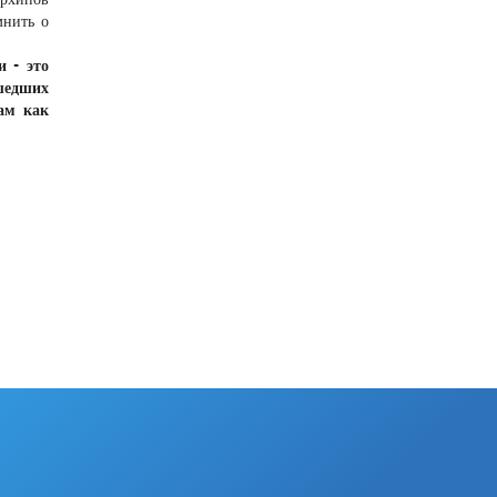
мнить о
и - это
ошедших
ам как