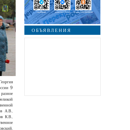
ОБЪЯВЛЕНИЯ
Георгия
оссии 9
 разное
Великой
венной
в А.В.,
в К.В.,
твенное
овский,