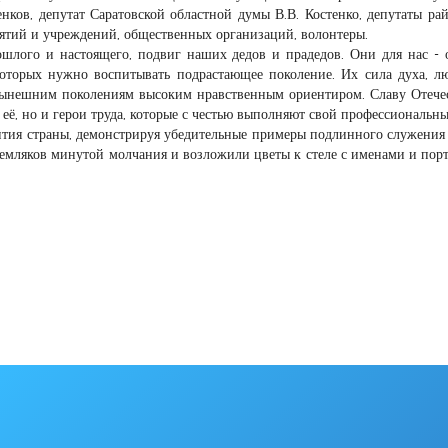
енков, депутат Саратовской областной думы В.В. Костенко, депутаты ра
иятий и учреждений, общественных организаций, волонтеры.
шлого и настоящего, подвиг наших дедов и прадедов. Они для нас - 
которых нужно воспитывать подрастающее поколение. Их сила духа, л
 нынешним поколениям высоким нравственным ориентиром. Славу Отече
ё, но и герои труда, которые с честью выполняют свой профессиональны
вития страны, демонстрируя убедительные примеры подлинного служения
земляков минутой молчания и возложили цветы к стеле с именами и пор