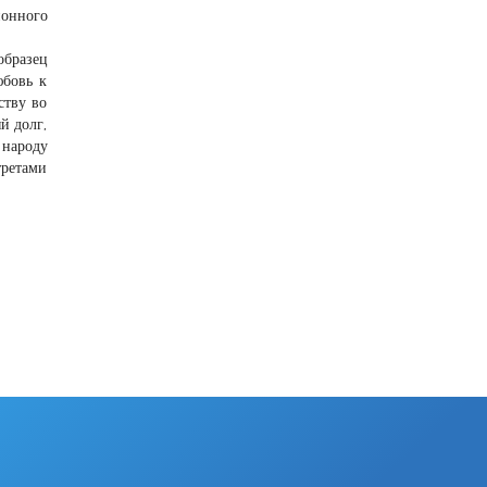
йонного
образец
юбовь к
ству во
й долг,
 народу
третами