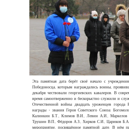
Эта памятная дата берёт своё начало с учреждени
Победоносца, которым награждались воины, проявив
декабря чествовали георгиевских кавалеров. В совр
время самоотверженно и бескорыстно служили и служ
Отечественной войны двадцать уроженцев города 
награды - звания Героя Советского Союза: Богомолов
Калинкин Б.Т., Климов В.И., Левин А.И., Маркелов 
Трушин В.П., Фёдоров А.З., Хирков С.И., Цариков Б.
мероприятие, посвящённое памятной дате. В нём п