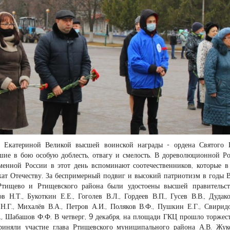
я Екатериной Великой высшей воинской награды - ордена Святого 
шие в бою особую доблесть, отвагу и смелость. В дореволюционной Р
еменной России в этот день вспоминают соотечественников, которые в
ат Отечеству. За беспримерный подвиг и высокий патриотизм в годы 
Ртищево и Ртищевского района были удостоены высшей правительст
 Н.Т., Букоткин Е.Е., Гоголев В.Л., Гордеев В.П., Гусев В.В., Дудако
Н.Г., Михалёв В.А., Петров А.И., Поляков В.Ф., Пушкин Е.Г., Свиридо
А., Шабашов Ф.Ф. В четверг, 9 декабря, на площади ГКЦ прошло торжес
риняли участие глава Ртищевского муниципального района А.В. Жук