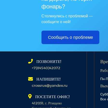
фонарь?
Столкнулись с проблемой —
сообщите о ней!
Сообщить о проблеме
ПОЗВОНИТЕ!
Вре
+7(84540)42072
Раб
Пн-П
НАПИШИТЕ!
crossrus@yandex.ru
Вых
Субб
ПОСЕТИТЕ ОФИС!
Все 
412031, г. Ртищево
Саратовской области, ул.