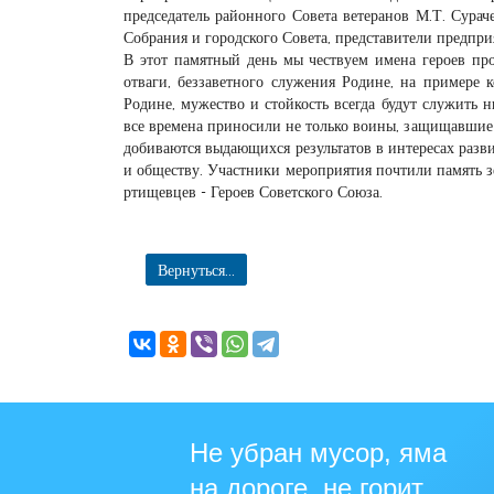
председатель районного Совета ветеранов М.Т. Сурач
Собрания и городского Совета, представители предпр
В этот памятный день мы чествуем имена героев про
отваги, беззаветного служения Родине, на примере 
Родине, мужество и стойкость всегда будут служить
все времена приносили не только воины, защищавшие е
добиваются выдающихся результатов в интересах раз
и обществу. Участники мероприятия почтили память 
ртищевцев - Героев Советского Союза.
Вернуться...
Не убран мусор, яма
на дороге, не горит