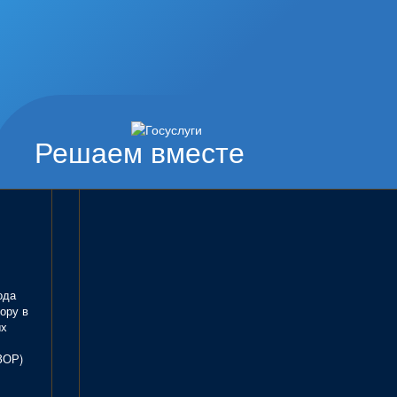
Решаем вместе
ода
ору в
ых
ЗОР)