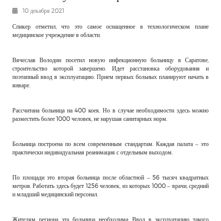
РЕКЛАМОДАТЕЛЯМ
10 декабря 2021
ОБЪЯВЛЕНИЯ
Спикер отметил, что это самое оснащенное в технологическом плане
медицинское учреждение в области.
КОНТАКТЫ
Вячеслав Володин посетил новую инфекционную больницу в Саратове,
строительство которой завершено. Идет расстановка оборудования и
поэтапный ввод в эксплуатацию. Прием первых больных планируют начать в
январе.
Рассчитана больница на 400 коек. Но в случае необходимости здесь можно
разместить более 1000 человек, не нарушая санитарных норм.
Больница построена по всем современным стандартам. Каждая палата – это
практически индивидуальная реанимация с отдельным выходом.
По площади это вторая больница после областной – 56 тысяч квадратных
метров. Работать здесь будет 1256 человек, из которых 1000 – врачи, средний
и младший медицинский персонал.
Жителям региона эта больница необходима. Ввод в эксплуатацию такого