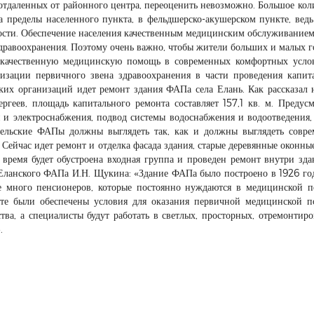
 отдаленных от районного центра, переоценить невозможно. Большое кол
а пределы населенного пункта, в фельдшерско-акушерском пункте, ведь
мости. Обеспечение населения качественным медицинским обслуживанием
дравоохранения. Поэтому очень важно, чтобы жители больших и малых г
 качественную медицинскую помощь в современных комфортных усло
изации первичного звена здравоохранения в части проведения капит
их организаций идет ремонт здания ФАПа села Елань. Как рассказал
ргеев, площадь капитального ремонта составляет 157,1 кв. м. Предус
я и электроснабжения, подвод системы водоснабжения и водоотведения,
Сельские ФАПы должны выглядеть так, как и должны выглядеть совр
- Сейчас идет ремонт и отделка фасада здания, старые деревянные оконны
время будет обустроена входная группа и проведен ремонт внутри зда
а Еланского ФАПа И.Н. Щукина: «Здание ФАПа было построено в 1926 го
ле много пенсионеров, которые постоянно нуждаются в медицинской 
те были обеспечены условия для оказания первичной медицинской 
ства, а специалисты будут работать в светлых, просторных, отремонтир
.