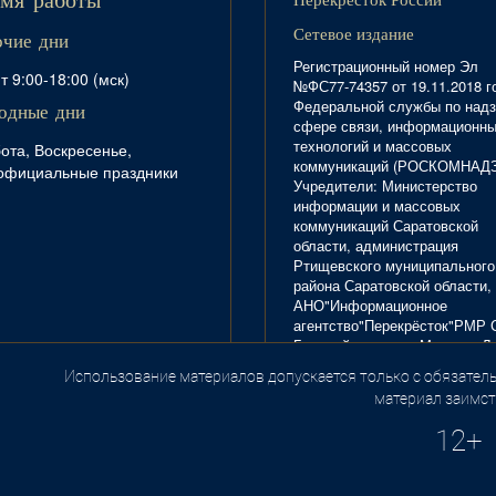
мя работы
Сетевое издание
очие дни
Регистрационный номер Эл
т 9:00-18:00 (мск)
№ФС77-74357 от 19.11.2018 г
Федеральной службы по надз
одные дни
сфере связи, информационн
технологий и массовых
ота, Воскресенье,
коммуникаций (РОСКОМНАД
официальные праздники
Учредители: Министерство
информации и массовых
коммуникаций Саратовской
области, администрация
Ртищевского муниципального
района Саратовской области,
АНО"Информационное
агентство"Перекрёсток"РМР 
Главный редактор Маркова Л.
Тел. 8(84540)4-20-72; отдел
Использование материалов допускается только с обязатель
.
рекламы - 4-29-10.
материал заимст
12+