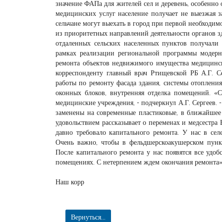
значение ФАПа для жителей сел и деревень, особенно
медицинских услуг население получает не выезжая з
сельчане могут выехать в город при первой необходи
из приоритетных направлений деятельности органов з
отдаленных сельских населенных пунктов получали
рамках реализации региональной программы модерн
ремонта объектов недвижимого имущества медицинск
корреспонденту главный врач Ртищевской РБ А.Г. Се
работы по ремонту фасада здания, системы отоплени
оконных блоков, внутренняя отделка помещений. «
медицинские учреждения, - подчеркнул А.Г. Сергеев. 
заменены на современные пластиковые, в ближайшее 
удовольствием рассказывает о переменах и медсестр
давно требовало капитального ремонта. У нас в се
Очень важно, чтобы в фельдшерскоакушерском пунк
После капитального ремонта у нас появятся все удоб
помещениях. С нетерпением ждем окончания ремонта»
Наш корр
Вернуться...