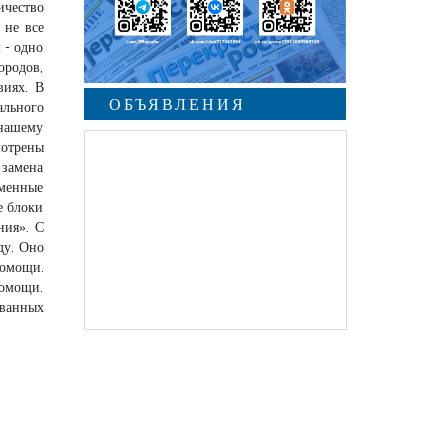
ичество
 не все
 - одно
ородов,
виях. В
ОБЪЯВЛЕНИЯ
ального
 нашему
мотрены
 замена
еменные
е блоки
ния». С
ду. Оно
помощи.
помощи.
ованных