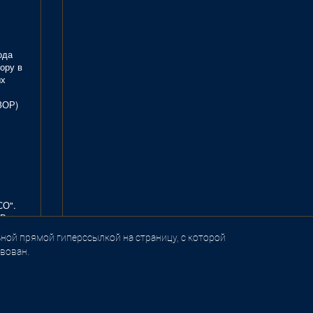
ода
ору в
ых
ЗОР)
СО".
В.
ной прямой гиперссылкой на страницу, с которой
вован.