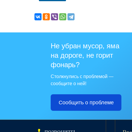
Не убран мусор, яма
на дороге, не горит
фонарь?
Столкнулись с проблемой —
сообщите о ней!
Сообщить о проблеме
ПОЗВОНИТЕ!