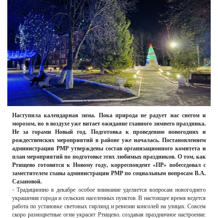
РЕКЛАМОДАТЕЛЯМ
ОБЪЯВЛЕНИЯ
КОНТАКТЫ
Наступила календарная зима. Пока природа не радует нас снегом и
морозом, но в воздухе уже витает ожидание главного зимнего праздника.
Не за горами Новый год. Подготовка к проведению новогодних и
рождественских мероприятий в районе уже началась. Постановлением
администрации РМР утверждены состав организационного комитета и
план мероприятий по подготовке этих любимых праздников. О том, как
Ртищево готовится к Новому году, корреспондент «ПР» побеседовал с
заместителем главы администрации РМР по социальным вопросам В.А.
Сазановой.
- Традиционно в декабре особое внимание уделяется вопросам новогоднего
украшения города и сельских населенных пунктов. В настоящее время ведется
работа по установке световых гирлянд и ревизии консолей на улицах. Совсем
скоро разноцветные огни украсят Ртищево, создавая праздничное настроение.