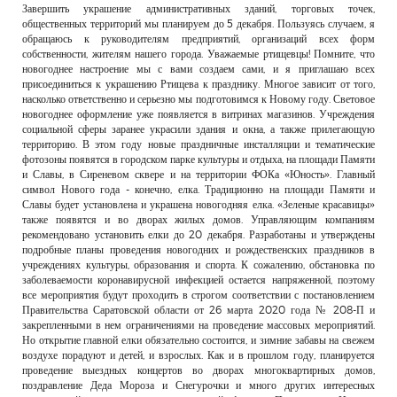
Завершить украшение административных зданий, торговых точек,
общественных территорий мы планируем до 5 декабря. Пользуясь случаем, я
обращаюсь к руководителям предприятий, организаций всех форм
собственности, жителям нашего города. Уважаемые ртищевцы! Помните, что
новогоднее настроение мы с вами создаем сами, и я приглашаю всех
присоединиться к украшению Ртищева к празднику. Многое зависит от того,
насколько ответственно и серьезно мы подготовимся к Новому году. Световое
новогоднее оформление уже появляется в витринах магазинов. Учреждения
социальной сферы заранее украсили здания и окна, а также прилегающую
территорию. В этом году новые праздничные инсталляции и тематические
фотозоны появятся в городском парке культуры и отдыха, на площади Памяти
и Славы, в Сиреневом сквере и на территории ФОКа «Юность». Главный
символ Нового года - конечно, елка. Традиционно на площади Памяти и
Славы будет установлена и украшена новогодняя елка. «Зеленые красавицы»
также появятся и во дворах жилых домов. Управляющим компаниям
рекомендовано установить елки до 20 декабря. Разработаны и утверждены
подробные планы проведения новогодних и рождественских праздников в
учреждениях культуры, образования и спорта. К сожалению, обстановка по
заболеваемости коронавирусной инфекцией остается напряженной, поэтому
все мероприятия будут проходить в строгом соответствии с постановлением
Правительства Саратовской области от 26 марта 2020 года № 208-П и
закрепленными в нем ограничениями на проведение массовых мероприятий.
Но открытие главной елки обязательно состоится, и зимние забавы на свежем
воздухе порадуют и детей, и взрослых. Как и в прошлом году, планируется
проведение выездных концертов во дворах многоквартирных домов,
поздравление Деда Мороза и Снегурочки и много других интересных