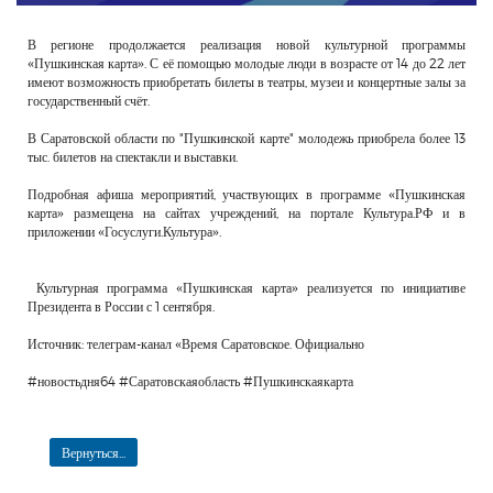
В регионе продолжается реализация новой культурной программы
«Пушкинская карта». С её помощью молодые люди в возрасте от 14 до 22 лет
имеют возможность приобретать билеты в театры, музеи и концертные залы за
государственный счёт.
В Саратовской области по "Пушкинской карте" молодежь приобрела более 13
тыс. билетов на спектакли и выставки.
Подробная афиша мероприятий, участвующих в программе «Пушкинская
карта» размещена на сайтах учреждений, на портале Культура.РФ и в
приложении «Госуслуги.Культура».
Культурная программа «Пушкинская карта» реализуется по инициативе
Президента в России с 1 сентября.
Источник: телеграм-канал «Время Саратовское. Официально
#новостьдня64 #Саратовскаяобласть #Пушкинскаякарта
Вернуться...