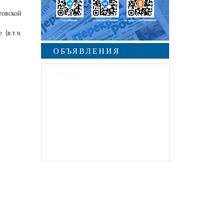
товской
(в.т.ч.
ОБЪЯВЛЕНИЯ
undefined