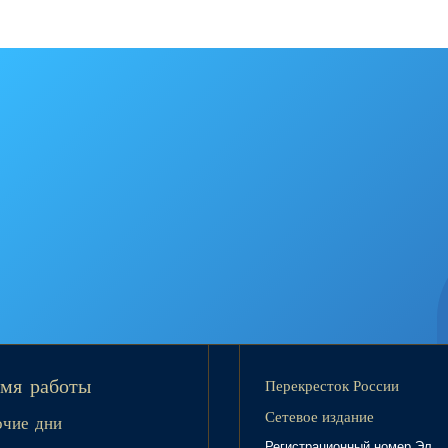
Перекресток России
мя работы
Сетевое издание
очие дни
Регистрационный номер Эл