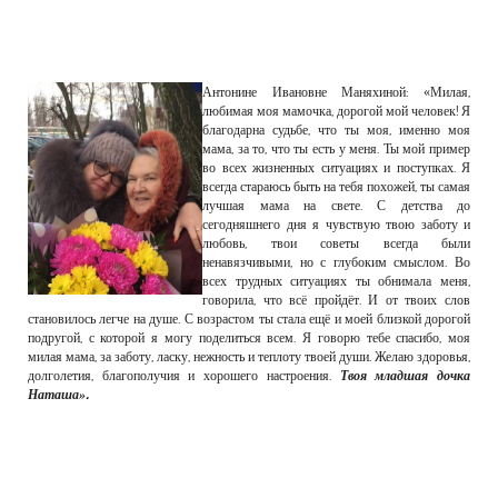
Антонине Ивановне Маняхиной: «Милая,
любимая моя мамочка, дорогой мой человек! Я
благодарна судьбе, что ты моя, именно моя
мама, за то, что ты есть у меня. Ты мой пример
во всех жизненных ситуациях и поступках. Я
всегда стараюсь быть на тебя похожей, ты самая
лучшая мама на свете. С детства до
сегодняшнего дня я чувствую твою заботу и
любовь, твои советы всегда были
ненавязчивыми, но с глубоким смыслом. Во
всех трудных ситуациях ты обнимала меня,
говорила, что всё пройдёт. И от твоих слов
становилось легче на душе. С возрастом ты стала ещё и моей близкой дорогой
подругой, с которой я могу поделиться всем. Я говорю тебе спасибо, моя
милая мама, за заботу, ласку, нежность и теплоту твоей души. Желаю здоровья,
долголетия, благополучия и хорошего настроения.
Твоя младшая дочка
Наташа».