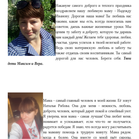
Накануне самого доброго и теплого праздника
поздравляем нашу любимую маму - Надежду
Иванову. Дорогая наша мама! Ты любишь нас
такими, какие мы есть, всегда помогаешь нам
советом, даешь важные жизненные уроки. Мы
ценим ту заботу и доброту, которую ты даришь
нам каждый день! Желаем тебе здоровья, любви,
счастья, удачи, успехов в твоей нелегкой работе.
Ведь свою материнскую любовь и заботу ты
также отдаешь своим воспитанникам. Ты самый
дорогой для нас человек. Береги себя.
Твои
дети Максим и Вера.
Мама - самый главный человек в моей жизни. Её зовут
Наталья Рябова. Она для меня - нежность, любовь,
доброта, человек, который дарит покой и семейный уют.
Я уверена, моя мама - самая лучшая! Она любит меня,
понимает и успокаивает, если что-то не получается,
радуется победам. Я знаю, что всегда могу рассчитывать
на мамину помощь в трудную минуту. Мама рядом,
когда я болею. Она вместе со мной пьёт сиропы,