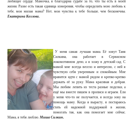
любящее сердце. Мамочка, я благодарна судьбе за то, что ты есть в моей
жизни. Разве есть такая единица измерения, чтобы определить мою любовь к
тебе, моя милая мама? Нет, мои чувства к тебе больше, чем бесконечны.
Екатерина Козлова.
У меня самая лучшая мама. Её зовут Таня
Силкина, она работает в Сервисном
локомотивном депо, а я хожу в детский сад. С
мамой мне всегда весело и интересно, с ней я
чувствую себя уверенным и спокойным. Мне
нравится идти с мамой рядом и крепко-крепко
держать её за руку. Мама красивая и добрая.
Мы любим лепить из теста разные поделки, а
ещё мы вместе пишем в прописи и играем. Ели
у меня что-то не получается, я всегда зову на
помощь маму. Когда я вырасту, я постараюсь
стать ей надежной поддержкой в жизни,
помогать так, как она помогает мне сейчас.
Мама, я тебя люблю.
Миша Силкин.