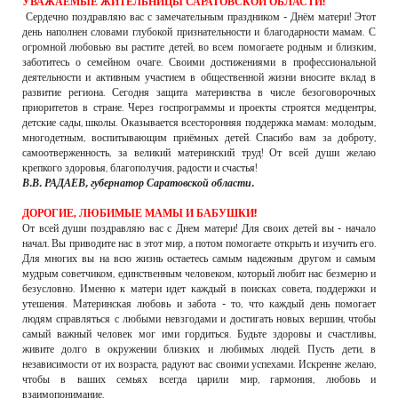
УВАЖАЕМЫЕ ЖИТЕЛЬНИЦЫ САРАТОВСКОЙ ОБЛАСТИ!
РЕКЛАМОДАТЕЛЯМ
Сердечно поздравляю вас с замечательным праздником - Днём матери! Этот
день наполнен словами глубокой признательности и благодарности мамам. С
ОБЪЯВЛЕНИЯ
огромной любовью вы растите детей, во всем помогаете родным и близким,
заботитесь о семейном очаге. Своими достижениями в профессиональной
КОНТАКТЫ
деятельности и активным участием в общественной жизни вносите вклад в
развитие региона. Сегодня защита материнства в числе безоговорочных
приоритетов в стране. Через госпрограммы и проекты строятся медцентры,
детские сады, школы. Оказывается всесторонняя поддержка мамам: молодым,
многодетным, воспитывающим приёмных детей. Спасибо вам за доброту,
самоотверженность, за великий материнский труд! От всей души желаю
крепкого здоровья, благополучия, радости и счастья!
В.В. РАДАЕВ, губернатор Саратовской области.
ДОРОГИЕ, ЛЮБИМЫЕ МАМЫ И БАБУШКИ!
От всей души поздравляю вас с Днем матери! Для своих детей вы - начало
начал. Вы приводите нас в этот мир, а потом помогаете открыть и изучить его.
Для многих вы на всю жизнь остаетесь самым надежным другом и самым
мудрым советчиком, единственным человеком, который любит нас безмерно и
безусловно. Именно к матери идет каждый в поисках совета, поддержки и
утешения. Материнская любовь и забота - то, что каждый день помогает
людям справляться с любыми невзгодами и достигать новых вершин, чтобы
самый важный человек мог ими гордиться. Будьте здоровы и счастливы,
живите долго в окружении близких и любимых людей. Пусть дети, в
независимости от их возраста, радуют вас своими успехами. Искренне желаю,
чтобы в ваших семьях всегда царили мир, гармония, любовь и
взаимопонимание.