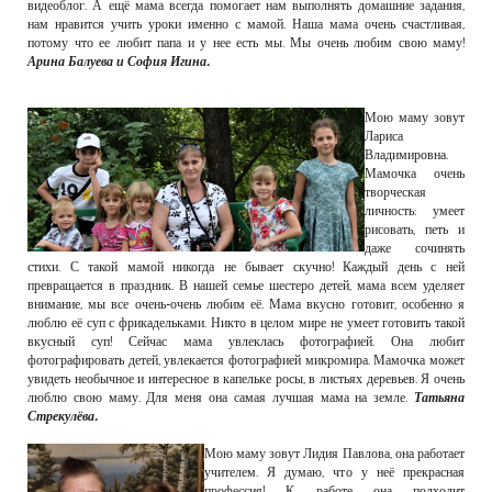
видеоблог. А ещё мама всегда помогает нам выполнять домашние задания,
нам нравится учить уроки именно с мамой. Наша мама очень счастливая,
потому что ее любит папа и у нее есть мы. Мы очень любим свою маму!
Арина Балуева и София Игина.
Мою маму зовут
Лариса
Владимировна.
Мамочка очень
творческая
личность: умеет
рисовать, петь и
даже сочинять
стихи. С такой мамой никогда не бывает скучно! Каждый день с ней
превращается в праздник. В нашей семье шестеро детей, мама всем уделяет
внимание, мы все очень-очень любим её. Мама вкусно готовит, особенно я
люблю её суп с фрикадельками. Никто в целом мире не умеет готовить такой
вкусный суп! Сейчас мама увлеклась фотографией. Она любит
фотографировать детей, увлекается фотографией микромира. Мамочка может
увидеть необычное и интересное в капельке росы, в листьях деревьев. Я очень
люблю свою маму. Для меня она самая лучшая мама на земле.
Татьяна
Стрекулёва.
Мою маму зовут Лидия Павлова, она работает
учителем. Я думаю, что у неё прекрасная
профессия! К работе она подходит