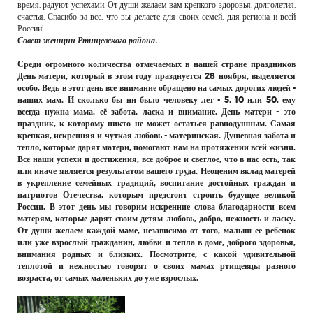
время, радуют успехами. От души желаем вам крепкого здоровья, долголетия,
счастья. Спасибо за все, что вы делаете для своих семей, для региона и всей
России!
Совет женщин Ртищевского района.
Среди огромного количества отмечаемых в нашей стране праздников
День матери, который в этом году празднуется 28 ноября, выделяется
особо. Ведь в этот день все внимание обращено на самых дорогих людей -
наших мам. И сколько бы ни было человеку лет - 5, 10 или 50, ему
всегда нужна мама, её забота, ласка и внимание. День матери - это
праздник, к которому никто не может остаться равнодушным. Самая
крепкая, искренняя и чуткая любовь - материнская. Душевная забота и
тепло, которые дарят матери, помогают нам на протяжении всей жизни.
Все наши успехи и достижения, все доброе и светлое, что в нас есть, так
или иначе является результатом вашего труда. Неоценим вклад матерей
в укрепление семейных традиций, воспитание достойных граждан и
патриотов Отечества, которым предстоит строить будущее великой
России. В этот день мы говорим искренние слова благодарности всем
матерям, которые дарят своим детям любовь, добро, нежность и ласку.
От души желаем каждой маме, независимо от того, малыш ее ребенок
или уже взрослый гражданин, любви и тепла в доме, доброго здоровья,
внимания родных и близких. Посмотрите, с какой удивительной
теплотой и нежностью говорят о своих мамах ртищевцы разного
возраста, от самых маленьких до уже взрослых.