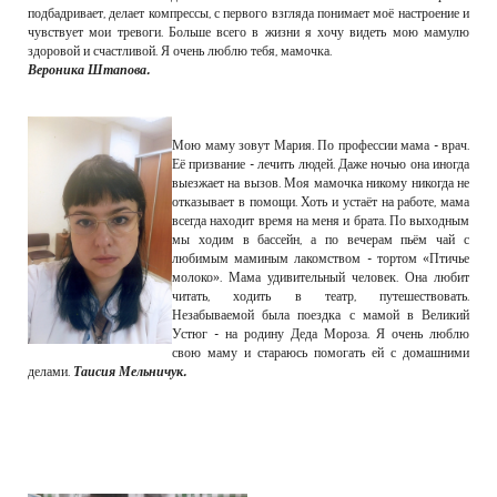
подбадривает, делает компрессы, с первого взгляда понимает моё настроение и
чувствует мои тревоги. Больше всего в жизни я хочу видеть мою мамулю
здоровой и счастливой. Я очень люблю тебя, мамочка.
Вероника Штапова.
Мою маму зовут Мария. По профессии мама - врач.
Её призвание - лечить людей. Даже ночью она иногда
выезжает на вызов. Моя мамочка никому никогда не
отказывает в помощи. Хоть и устаёт на работе, мама
всегда находит время на меня и брата. По выходным
мы ходим в бассейн, а по вечерам пьём чай с
любимым маминым лакомством - тортом «Птичье
молоко». Мама удивительный человек. Она любит
читать, ходить в театр, путешествовать.
Незабываемой была поездка с мамой в Великий
Устюг - на родину Деда Мороза. Я очень люблю
свою маму и стараюсь помогать ей с домашними
делами.
Таисия Мельничук.