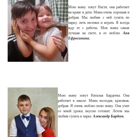
Мою маму зовут Настя, она работает
на кране в депо. Мама очень хорошая и
добрая. Мы любим с ней гулять по
парку, петь песенки и играть. Я всегда
жду ее с работы. Моя мама самая
лучшая на свете, я ее люблю.
Аня
Ефросинина.
Мою маму зовут Наталья Бардеева. Она
работает в школе. Мама молодая, красивая,
добрая. Я очень люблю свою маму. Она учит
со мной уроки, вкусно готовит. Летом мы
любим гулять в парке.
Александр Бардеев.