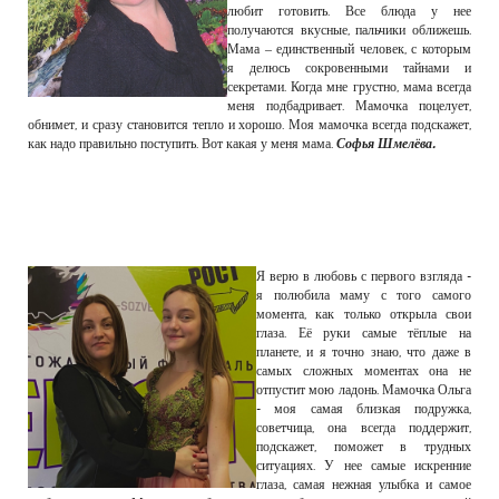
любит готовить. Все блюда у нее
получаются вкусные, пальчики оближешь.
Мама – единственный человек, с которым
я делюсь сокровенными тайнами и
секретами. Когда мне грустно, мама всегда
меня подбадривает. Мамочка поцелует,
обнимет, и сразу становится тепло и хорошо. Моя мамочка всегда подскажет,
как надо правильно поступить. Вот какая у меня мама.
Софья Шмелёва.
Я верю в любовь с первого взгляда -
я полюбила маму с того самого
момента, как только открыла свои
глаза. Её руки самые тёплые на
планете, и я точно знаю, что даже в
самых сложных моментах она не
отпустит мою ладонь. Мамочка Ольга
- моя самая близкая подружка,
советчица, она всегда поддержит,
подскажет, поможет в трудных
ситуациях. У нее самые искренние
глаза, самая нежная улыбка и самое