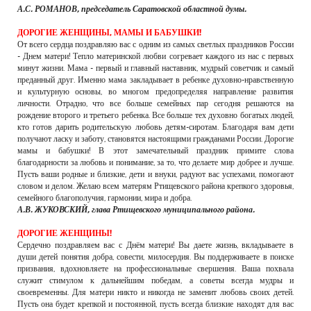
А.С. РОМАНОВ, председатель Саратовской областной думы.
ДОРОГИЕ ЖЕНЩИНЫ, МАМЫ И БАБУШКИ!
От всего сердца поздравляю вас с одним из самых светлых праздников России
- Днем матери! Тепло материнской любви согревает каждого из нас с первых
минут жизни. Мама - первый и главный наставник, мудрый советчик и самый
преданный друг. Именно мама закладывает в ребенке духовно-нравственную
и культурную основы, во многом предопределяя направление развития
личности. Отрадно, что все больше семейных пар сегодня решаются на
рождение второго и третьего ребенка. Все больше тех духовно богатых людей,
кто готов дарить родительскую любовь детям-сиротам. Благодаря вам дети
получают ласку и заботу, становятся настоящими гражданами России. Дорогие
мамы и бабушки! В этот замечательный праздник примите слова
благодарности за любовь и понимание, за то, что делаете мир добрее и лучше.
Пусть ваши родные и близкие, дети и внуки, радуют вас успехами, помогают
словом и делом. Желаю всем матерям Ртищевского района крепкого здоровья,
семейного благополучия, гармонии, мира и добра.
А.В. ЖУКОВСКИЙ, глава Ртищевского муниципального района.
ДОРОГИЕ ЖЕНЩИНЫ!
Сердечно поздравляем вас с Днём матери! Вы даете жизнь, вкладываете в
души детей понятия добра, совести, милосердия. Вы поддерживаете в поиске
призвания, вдохновляете на профессиональные свершения. Ваша похвала
служит стимулом к дальнейшим победам, а советы всегда мудры и
своевременны. Для матери никто и никогда не заменит любовь своих детей.
Пусть она будет крепкой и постоянной, пусть всегда близкие находят для вас