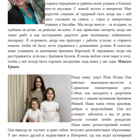
стараясь порадовать и удивить своих родных и близких
чем-то вкусным. С мамой весело и интересно. Мне
радостно слышать её задорный смех, когда мы с ней
лихо съезжаем на санках с горки и наперегонки
плаваем в бассейне. Мы везде вместе - за ягодами, за
грибами, на речке, на рыбалке, на катке. А как прикольно смотреть, когда она
ловит рыбу и как восторженно радуется даже маленькому пойманному
пескарику. Я огорчаюсь, когда она приходит с работы усталая, и стараюсь
помочь, чтобы ей было легче управиться с домашними делами. Я помогаю
маме ухаживать за маленьким братиком Кирюшей. И переживаю, когда она
расстраивается, если мы с братиком болеем. Я очень люблю свою маму и хочу,
чтобы у неё всегда было хорошее настроение, ведь мама у нас одна.
Максим
Ершов.
Нашу маму зовут Юля Игина. Она
работает инженером-экологом в
Сервисном локомотивном депо.
Сейчас она находится в декретном
отпуске с нашим маленьким братиком
Мишей. Наша мама очень красивая,
добрая и трудолюбивая. Она все
успевает: заботится о нас, её детях,
вкусно готовит, любит рукоделие.
Наша мама разносторонний чловек.
Она никогда не скучает, и даже сейчас получает дополнительное образование.
У нее много друзей и подписчиков в Интернете, где она ведет кулинарный