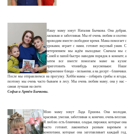
Нашу маму зовут Наталия Бычкова. Она добрая,
ласковая и заботливая. Мы её очень любим и охотно
проводим вместе свободное время. Мама помогает с
уроками, играет с нами, готовит вкусный ужин. С
нетерпением мы ждём выходные. Сначала мы с
Соней и папой быстро наводим порядок в комнате, а
затем все вместе помогаем маме на кухне
приготовить чтонибудь вкусненькое. Наше
фирменное блюдо - пельмени, а на десерт - блинчики.
После мы отправляемся на прогулку. Хобби мамы - собирать грибы и ягоды,
поэтому мы очень часто бываем в лесу. Мы очень любим маму, она у нас -
самая лучшая на свете.
Софья и Артём Бычковы.
Мою маму зовут Лада Ершова. Она молодая,
красивая, умелая, заботливая и, конечно, очень веселая.
Я люблю есть блинчики, оладьи, пирожки, которые она
часто готовит, лакомиться разным вареньем и
компотами, которые она заготавливает каждый год,