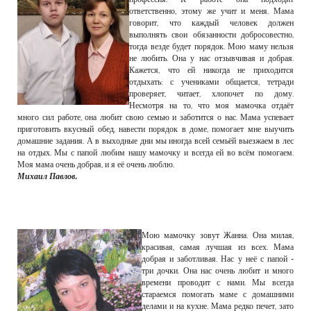
ответственно, этому же учит и меня. Мама
говорит, что каждый человек должен
выполнять свои обязанности добросовестно,
тогда везде будет порядок. Мою маму нельзя
не любить. Она у нас отзывчивая и добрая.
Кажется, что ей никогда не приходится
отдыхать: с учениками общается, тетради
проверяет, читает, хлопочет по дому.
Несмотря на то, что моя мамочка отдаёт
много сил работе, она любит свою семью и заботится о нас. Мама успевает
приготовить вкусный обед, навести порядок в доме, помогает мне выучить
домашние задания. А в выходные дни мы иногда всей семьёй выезжаем в лес
на отдых. Мы с папой любим нашу мамочку и всегда ей во всём помогаем.
Моя мама очень добрая, и я её очень люблю.
Михаил Павлов.
Мою мамочку зовут Жанна. Она милая,
красивая, самая лучшая из всех. Мама
добрая и заботливая. Нас у неё с папой -
три дочки. Она нас очень любит и много
времени проводит с нами. Мы всегда
стараемся помогать маме с домашними
делами и на кухне. Мама редко печет, зато