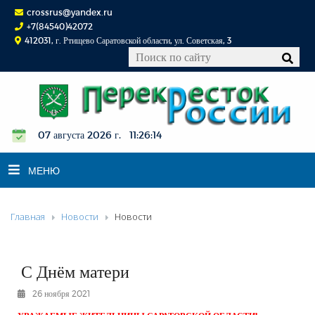
crossrus@yandex.ru
+7(84540)42072
412031, г. Ртищево Саратовской области, ул. Советская, 3
07 августа 2026 г. 11:26:15
МЕНЮ
Главная
Новости
Новости
НОВОСТИ
ОФИЦИАЛЬНО
К СВЕДЕНИЮ
С Днём матери
КОНКУРСЫ
26 ноября 2021
ФОТОРЕПОРТАЖИ