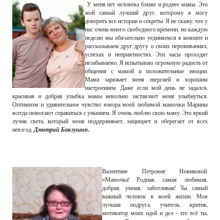
У меня нет человека ближе и роднее мамы. Это
мой самый лучший друг, которому я могу
доверить все истории и секреты. Я не скажу, что у
нас очень много свободного времени, но каждую
неделю мы обязательно уединяемся в комнате и
рассказываем друг другу о своих переживаниях,
успехах и неприятностях. Эти часы проходят
незабываемо. Я испытываю огромную радость от
общения с мамой и положительные эмоции.
Мама заряжает меня энергией и хорошим
настроением. Даже если мой день не задался,
красивая и добрая улыбка мамы невольно заставляет меня улыбнуться.
Оптимизм и удивительное чувство юмора моей любимой мамочки Марины
всегда помогают справиться с унынием. Я очень люблю свою маму. Это яркий
лучик света, который меня поддерживает, защищает и оберегает от всех
невзгод.
Дмитрий Баклушин.
Валентине Петровне Новиковой:
«Мамочка! Родная, самая любимая,
добрая, умная, заботливая! Ты самый
важный человек в моей жизни. Моя
лучшая подруга, учитель, критик,
мотиватор моих идей и дел - это всё ты,