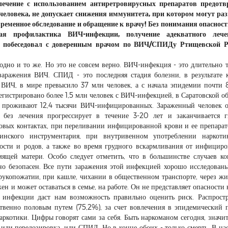
лечение с использованием антиретровирусных препаратов предотв
еловека, не допускает снижения иммунитета, при котором могут ра
евременное обследование и обращение к врачу! Без понимания опасност
ная профилактика ВИЧ-инфекции, получение адекватного леч
Р» побеседовал с доверенным врачом по ВИЧ/СПИДу Ртищевской Р
но и то же. Но это не совсем верно. ВИЧ-инфекция - это длительно 
заражения ВИЧ. СПИД - это последняя стадия болезни, в результате 
с ВИЧ, в мире превысило 37 млн человек, а с начала эпидемии почти
гистрировано более 1,5 млн человек с ВИЧ-инфекцией, в Саратовской об
не проживают 12,4 тысячи ВИЧ-инфицированных. Зараженный человек о
без лечения прогрессирует в течение 3-20 лет и заканчивается г
овых контактах, при переливании инфицированной крови и ее препарат
нского инструментария, при внутривенном употреблении наркотик
ости и родов, а также во время грудного вскармливания от инфицир
ящей матери. Особо следует отметить, что в большинстве случаев ко
 безопасен. Все пути заражения этой инфекцией хорошо исследован
и рукопожатии, при кашле, чихании в общественном транспорте, через ж
и может оставаться в семье, на работе. Он не представляет опасности 
 инфекции даст нам возможность правильно оценить риск. Распрост
венно половым путем (75,2%), за счет вовлечения в эпидемический 
котики. Цифры говорят сами за себя. Быть наркоманом сегодня, значит
или передозировка, или СПИД. Но в конце обоих - только смерть. В на