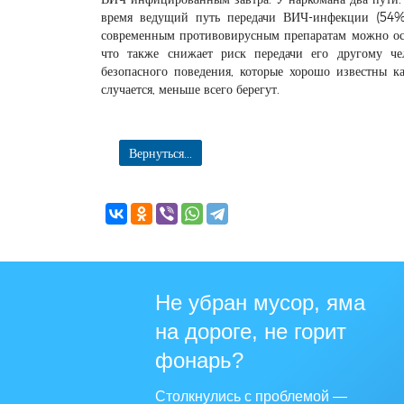
время ведущий путь передачи ВИЧ-инфекции (54%) 
современным противовирусным препаратам можно ост
что также снижает риск передачи его другому че
безопасного поведения, которые хорошо известны ка
случается, меньше всего берегут.
Вернуться...
Не убран мусор, яма
на дороге, не горит
фонарь?
Столкнулись с проблемой —