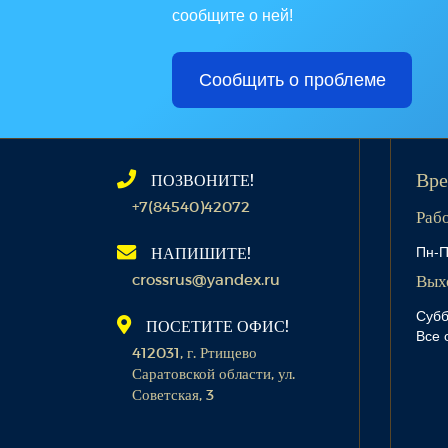
сообщите о ней!
Сообщить о проблеме
ПОЗВОНИТЕ!
Вре
+7(84540)42072
Раб
Пн-П
НАПИШИТЕ!
crossrus@yandex.ru
Вых
Субб
ПОСЕТИТЕ ОФИС!
Все 
412031, г. Ртищево
Саратовской области, ул.
Советская, 3