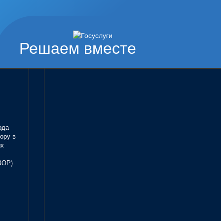
Решаем вместе
ода
ору в
ых
ЗОР)