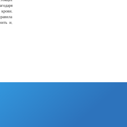
агодаря
 крови,
правила
нить и,