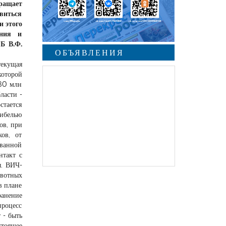
ращает
звиться
и этого
ения и
Б В.Ф.
ОБЪЯВЛЕНИЯ
текущая
которой
 80 млн
ласти -
стается
ибелью
ов, при
ов, от
ованной
нтакт с
ы. ВИЧ-
ивотных
в плане
ранение
процесс
 - быть
стоящее