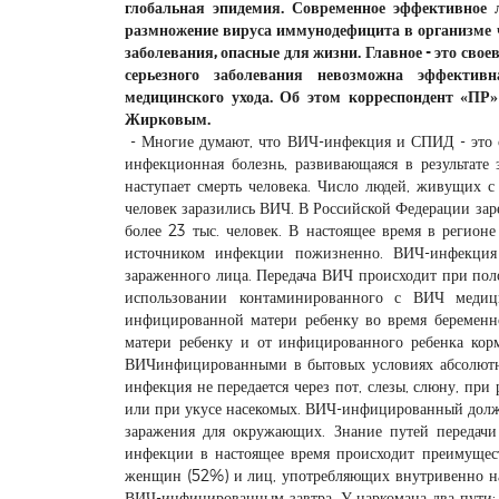
глобальная эпидемия. Современное эффективное 
размножение вируса иммунодефицита в организме ч
заболевания, опасные для жизни. Главное - это сво
серьезного заболевания невозможна эффектив
медицинского ухода. Об этом корреспондент «П
Жирковым.
- Многие думают, что ВИЧ-инфекция и СПИД - это од
инфекционная болезнь, развивающаяся в результате 
наступает смерть человека. Число людей, живущих 
человек заразились ВИЧ. В Российской Федерации заре
более 23 тыс. человек. В настоящее время в регио
источником инфекции пожизненно. ВИЧ-инфекция 
зараженного лица. Передача ВИЧ происходит при пол
использовании контаминированного с ВИЧ медици
инфицированной матери ребенку во время беременн
матери ребенку и от инфицированного ребенка корм
ВИЧинфицированными в бытовых условиях абсолютно
инфекция не передается через пот, слезы, слюну, пр
или при укусе насекомых. ВИЧ-инфицированный должен 
заражения для окружающих. Знание путей передачи
инфекции в настоящее время происходит преимущест
женщин (52%) и лиц, употребляющих внутривенно нар
ВИЧ-инфицированным завтра. У наркомана два пути: 