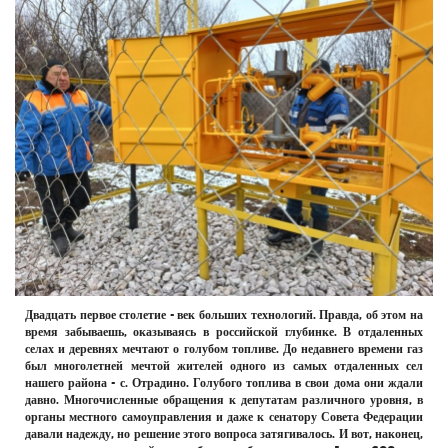
РЕКЛАМОДАТЕЛЯМ
ОБЪЯВЛЕНИЯ
КОНТАКТЫ
Двадцать первое столетие - век больших технологий. Правда, об этом на
время забываешь, оказываясь в российской глубинке. В отдаленных
селах и деревнях мечтают о голубом топливе. До недавнего времени газ
был многолетней мечтой жителей одного из самых отдаленных сел
нашего района - с. Отрадино. Голубого топлива в свои дома они ждали
давно. Многочисленные обращения к депутатам различного уровня, в
органы местного самоуправления и даже к сенатору Совета Федерации
давали надежду, но решение этого вопроса затягивалось. И вот, наконец,