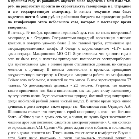
в прошлом году из районного бюджета было выделено 1 млн 600 тыс.
руб. на разработку проекта по строительству газопровода в с. Отрадино
и его государственную экспертизу. В начале текущего года было
выделено почти 4 млн руб. из районного бюджета на проведение работ
по газификации этого небольшого села, которые в настоящее время
завершены.
В пятницу, 19 ноября, произвели первичный пуск газа во вновь построенный
газопровод в с. Отрадино. Специалистами подрядной организации выкопана
траншея, в которую уложено более 2 км газовой трубы, установлено два
газораспределительных шкафа. В беседе с корреспондентом «ПР» глава
администрации Макаровского МО О.П. Янус отметила, что до этого года в
селе не было газа, и жителям приходилось пользоваться электроприборами
для приготовления еды, в зимнее время отапливаться дровами, но ситуация
меняется к лучшему. В полном соответствии с проектом, прошедшим
государственную экспертизу, в Отрадино завершены работы по газификации.
Сейчас село небольшое, и жителей не так много. В нем зарегистрировано 37
человек, 45 домовладений, дачников - 20 человек. Уверены, что наличие
такого привычного нам блага цивилизации, как газ, даст этому населенному
пункту новую жизнь. Здесь замечательная природа, большой пруд, популярный
среди любителей рыбной ловли, чистый воздух. В летнее время здесь много
дачников, в дома которых также придет газ. Жительница села Отрадино А.А.
Шишонкова считает, что введение в строй газопровода в селе - это большое
благо: «Сейчас у нас в домах есть газ, а значит, не нужно будет заготавливать
машины дров или постоянно следить за электронагревателем». С ней согласен
ее односельчанин А.М. Сухов: «Мы долго ждали этого события, и вот, наконец,
у нас в домах появится газ! Теперь жизнь станет легче и комфортнее. Внуки и
дети будут чаще приезжать в гости, наслаждаясь природой вокруг и