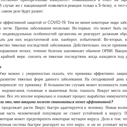
В случае же с вакцинацией появляется реакция только к S-белку, и тест-
самом деле будет развит.
ее эффективной защитой от COVID-19. Тем не менее некоторые люди заб
о легче. Причин заболевания несколько. Во-первых, это может быть св
у индивидуальных особенностей организма не реагирует должным обр
ь для них недостаточной или, наоборот, избыточной. Во-вторых, 
ичество тяжелых последствий заболевания. Действительно, после привив
 поражения легких, течение болезни напоминает обычное ОРВИ. Вакци
райней мере, снизить ее тяжелые последствия, когда находятся под 
?
же можно с уверенностью сказать, что прививка эффективно защищ
 развитие тяжелых форм данного заболевания. На сегодняшний день 
 переносят эту прививку. В большинстве случаев может возникнуть по
го недомогания, головные и мышечные боли, тошнота. Вокруг места и
ие. Все это вполне нормально и означает процесс выработки иммунитета
т ли это, что вакцина может становиться менее эффективной?
продолжает расти. Вирус быстро адаптируется к человеку. Новые волн
шая часть человеческой популяции не станет устойчивой к вирусу. 
оторая может предотвратить некоторые мутации вируса. Дело в том, что
нная система быстрее реагирует на этот вирус, и он не успевает мути