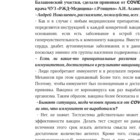
Балашовский участки, сделали прививки от COVID
врача ЧУЗ «РЖД-Медицина» г.Ртищево» А.Н. Асано
- Андрей Николаевич, расскажите, пожалуйста, все
- Как и в случае с любым медицинским препаратом
определяется инструкцией к каждой конкретной вакц
основаниях: если есть заболевание в острой с
гиперчувствительность к компоненту вакцины. Вместе с
сердца, диабет, аутоиммунные заболевания, и в да
поскольку именно эти группы населения подвержены с
- Есть ли какие-то принципиальные различия 
иммунитетом, достигнутым в результате вакцина
- Люди приобретают иммунитет и в результате перен
Механизм при этом одинаковый. Более того, после ва
Поэтому, чтобы иммунитет был полноценным и достат
прививка. Вакцина от коронавируса как раз выраба
организма. Таким образом, вакцина более безопасна 
- Бывают ситуации, когда человек привился от CO
ли это, что иммунитет не выработался?
- Нет, не значит. Тестсистема действительно может
эффективности вакцин. Делать тест следует не ран
истечения этого срок искать антитела смысла нет,
достаточное количество антител. Кроме того, стан
поствакциональный иммунитет. Дело в том, что е