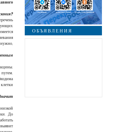
лавного
азания?
еречень
едующих
ОБЪЯВЛЕНИЯ
меется
левания
 нужно,
венным
акцины.
 путем.
бходима
 клетки
 Значит
 низкой
вки. До
аботать
 выявит
ажение,