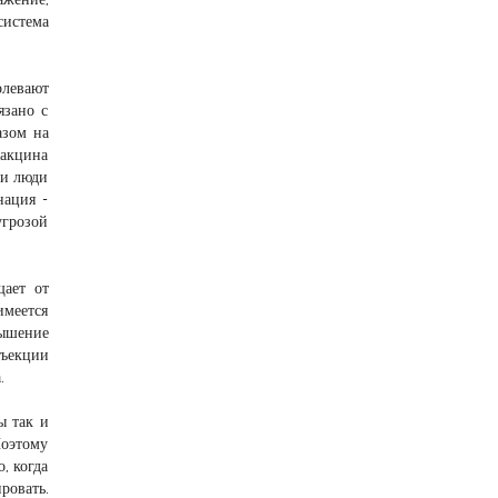
система
олевают
язано с
азом на
вакцина
ки люди
нация -
угрозой
ает от
имеется
вышение
нъекции
.
ы так и
Поэтому
, когда
ровать.