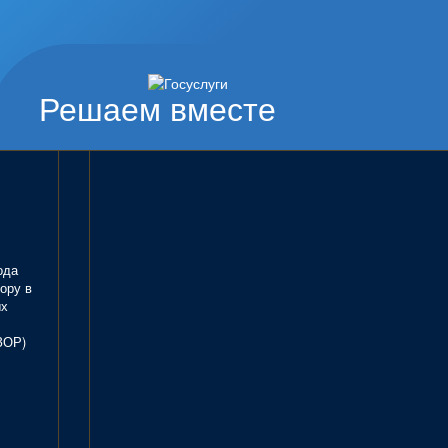
Решаем вместе
ода
ору в
ых
ЗОР)