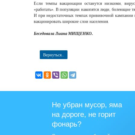
Если темпы вакцинации останутся низкими, вирус
«работать». В популяции накопятся люди, болеющие т
И при недостаточных темпах прививочной кампании в
вакцинировать широкие слои населения.
Беседовала Лиана МИЩЕНКО.
Вернуться...
Не убран мусор, яма
на дороге, не горит
фонарь?