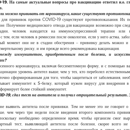
-19. На самые актуальные вопросы про вакцинацию ответил и.о. г
в.
х ли можно прививать от коронавируса, какие существуют противопок
, для прививок против COVID-19 существуют противопоказания. Их п
ине. Получение медицинского отвода для вакцинации возможно при сл
тадии, человек находится на иммуносупрессивной терапии или и
 тем, если человек в ремиссии после онкологии, если у него астма, забо
нный момент они не в стадии обострения – прививку делать можно и
мертельному риску, и им прежде всего рекомендована вакцинация.
между иммунитетом, приобретенным после болезни, и искусст
ции?
есенного коронавируса, включая бессимптомную форму, и с помощью в
кцинации уровень антител выше, чем у тех, кто переболел естественным
очно сформированным для того, чтобы защититься от заболевания, нео
тывает иммунитет к S-белку, который нужен вирусу для внедрения в
и формирует более стойкий иммунитет.
VID-19, сдал тест на антитела и получил отрицательный результат.
 не выявить антитела после прививки. Тем не менее это не говорит о
ьше, чем через три недели после введения второго компонента приви
 поскольку необходимо определенное время, чтобы организм смог выр
дартный тест, выявляющий антитела после болезни, скорее всего не
стественно приобретенный иммунитет, появившийся в ответ на зар