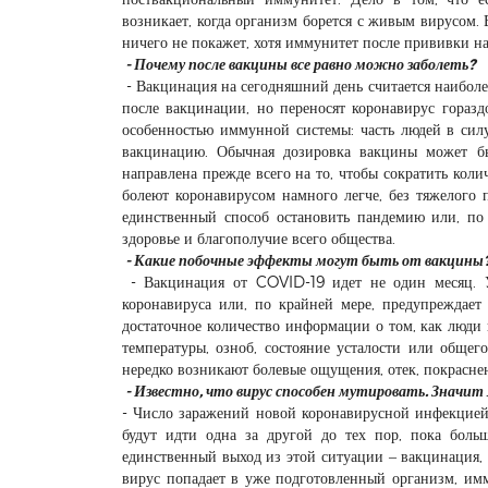
возникает, когда организм борется с живым вирусом. 
ничего не покажет, хотя иммунитет после прививки на 
- Почему после вакцины все равно можно заболеть?
- Вакцинация на сегодняшний день считается наибол
после вакцинации, но переносят коронавирус горазд
особенностью иммунной системы: часть людей в сил
вакцинацию. Обычная дозировка вакцины может быт
направлена прежде всего на то, чтобы сократить кол
болеют коронавирусом намного легче, без тяжелого
единственный способ остановить пандемию или, по к
здоровье и благополучие всего общества.
- Какие побочные эффекты могут быть от вакцины
- Вакцинация от COVID-19 идет не один месяц. У
коронавируса или, по крайней мере, предупреждает
достаточное количество информации о том, как люди
температуры, озноб, состояние усталости или обще
нередко возникают болевые ощущения, отек, покраснен
- Известно, что вирус способен мутировать. Значи
- Число заражений новой коронавирусной инфекцией 
будут идти одна за другой до тех пор, пока боль
единственный выход из этой ситуации – вакцинация, к
вирус попадает в уже подготовленный организм, имму