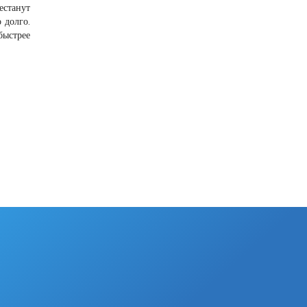
станут
 долго.
быстрее