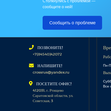
Столкнулись с проблемой —
сообщите о ней!
Сообщить о проблеме
ПОЗВОНИТЕ!
Вре
+7(84540)42072
Раб
Пн-П
НАПИШИТЕ!
crossrus@yandex.ru
Вых
Субб
ПОСЕТИТЕ ОФИС!
Все 
412031, г. Ртищево
Саратовской области, ул.
Советская, 3