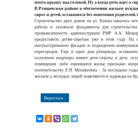
иметь крышу над головой. Ну а когда речь идет о сир
В Ртищевском районе в обеспечении жильем нуждаю
сирот и детей, оставшихся без попечения родителей, 
Строительство двух домов на ул. Рахова началось л
работы и заложили фундаменты для строительств
промышленности администрации РМР А.А. Мещеря
предоставить детям-сиротам уже в этом году. На 
оштукатуриванию фасадов и подведению коммуникац
перегородок. Еще в один дом ртищевцы, оставшиес
получение квартиры имеют дети-сироты и дети, ост
помещения, либо имеющееся жилье признано непри
попечительству Е.Н. Москвичева. - За последние год
жильем у молодых людей появляются и надежды на бу
Вернуться...