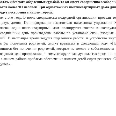
отах, и без того обделенных судьбой, то он имеет совершенно особое зн
тся более 70 человек. Три одноэтажных шестиквартирных дома для
будут построены в нашем городе.
етом этого года. В июле специалисты подрядной организации провели з
а двух домов. По информации заместителя начальника управления
кова, один шестиквартирный дом планируется ввести в эксплуат
сегодняшний день произведены работы по установке окон, входных 
ий. В настоящее время ведутся отделочные работы и устройство вну
я без попечения родителей, смогут вселиться в следующем году. «П
авшиеся без попечения родителей, которые не имеют в собственности
годным для проживания, - комментирует заведующая сектором по о
ы в нашем районе проблема обеспечения жильем детей-сирот решается. 
дущее».