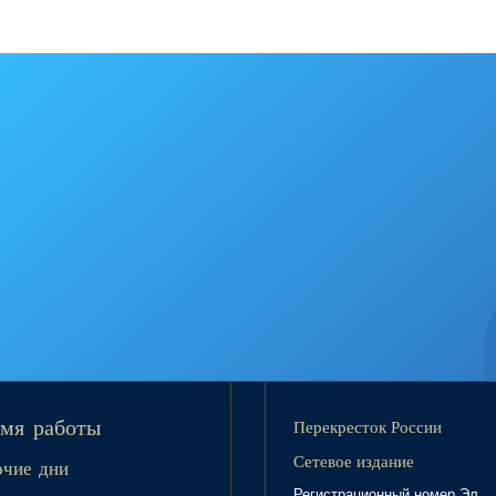
Перекресток России
мя работы
Сетевое издание
очие дни
Регистрационный номер Эл