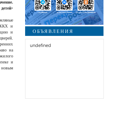
ачение.
 детей-
емляные
 ЖКХ и
ОБЪЯВЛЕНИЯ
ацию и
дверей,
тренних
undefined
раво на
 жилого
пеке и
С новым