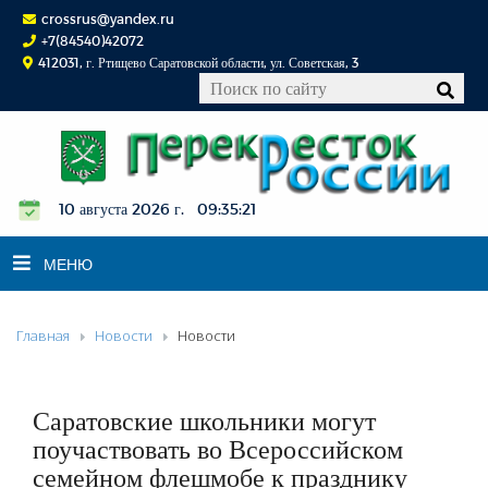
crossrus@yandex.ru
+7(84540)42072
412031, г. Ртищево Саратовской области, ул. Советская, 3
10 августа 2026 г. 09:35:22
МЕНЮ
Главная
Новости
Новости
НОВОСТИ
ОФИЦИАЛЬНО
К СВЕДЕНИЮ
Саратовские школьники могут
КОНКУРСЫ
поучаствовать во Всероссийском
семейном флешмобе к празднику
ФОТОРЕПОРТАЖИ