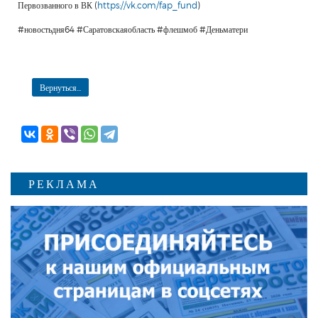
Первозванного в ВК (
https://vk.com/fap_fund
)
#новостьдня64 #Саратовскаяобласть #флешмоб #Деньматери
Вернуться...
РЕКЛАМА