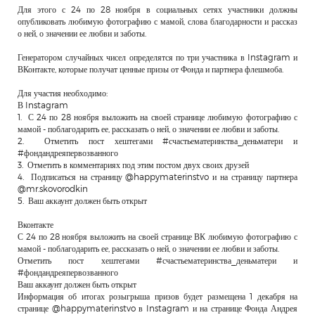
Для этого с 24 по 28 ноября в социальных сетях участники должны
опубликовать любимую фотографию с мамой, слова благодарности и рассказ
о ней, о значении ее любви и заботы.
Генератором случайных чисел определятся по три участника в Instagram и
ВКонтакте, которые получат ценные призы от Фонда и партнера флешмоба.
Для участия необходимо:
В Instagram
1. С 24 по 28 ноября выложить на своей странице любимую фотографию с
мамой - поблагодарить ее, рассказать о ней, о значении ее любви и заботы.
2. Отметить пост хештегами #счастьематеринства_деньматери и
#фондандреяпервозванного
3. Отметить в комментариях под этим постом двух своих друзей
4. Подписаться на страницу @happymaterinstvo и на страницу партнера
@mr.skovorodkin
5. Ваш аккаунт должен быть открыт
Вконтакте
С 24 по 28 ноября выложить на своей странице ВК любимую фотографию с
мамой - поблагодарить ее, рассказать о ней, о значении ее любви и заботы.
Отметить пост хештегами #счастьематеринства_деньматери и
#фондандреяпервозванного
Ваш аккаунт должен быть открыт
Информация об итогах розыгрыша призов будет размещена 1 декабря на
странице @happymaterinstvo в Instagram и на странице Фонда Андрея