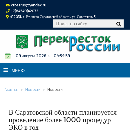
crossrus@yandex.ru
+7(84540)42072
412031, г. Ртищево Саратовской области, ул. Советская, 3
09 августа 2026 г. 04:35:00
МЕНЮ
Главная
Новости
Новости
НОВОСТИ
ОФИЦИАЛЬНО
К СВЕДЕНИЮ
В Саратовской области планируется
КОНКУРСЫ
проведение более 1000 процедур
ЭКО в год
ФОТОРЕПОРТАЖИ