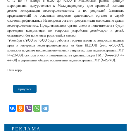
С 15 по 17 ноября с 9.00 до 16.00 в Ртищевском районе пройдут
РЕКЛАМОДАТЕЛЯМ
мероприятия, приуроченные к Международному дню правовой помощи
детям: консультации несовершеннолетних и их родителей (законных
ОБЪЯВЛЕНИЯ
представителей) по основным вопросам деятельности органов и служб
системы профилактики. На вопросы ответят представители комиссии по делам
КОНТАКТЫ
несовершеннолетних. Представителями органа опеки и попечительства будут
проведены консультации по вопросам устройства детей-сирот и детей,
оставшихся без попечения родителей, в семью.
19 ноября с 9.00 до 16.00 будут работать горячие линии по вопросом защиты
прав и интересов несовершеннолетних на базе КЦСОН (тел.: 4-56-07),
комиссии по делам несовершеннолетних и защите их прав администрации РМР
(4-20-08), сектора опеки и попечительства администрации РМР (4-44-20, 4-
44-81) и управления общего образования администрации РМР (4-15-70).
Наш корр
Вернуться...
РЕКЛАМА