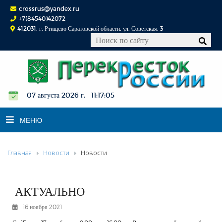
crossrus@yandex.ru
+7(84540)42072
412031, г. Ртищево Саратовской области, ул. Советская, 3
07 августа 2026 г. 11:17:06
МЕНЮ
Главная
Новости
Новости
НОВОСТИ
ОФИЦИАЛЬНО
К СВЕДЕНИЮ
АКТУАЛЬНО
КОНКУРСЫ
16 ноября 2021
ФОТОРЕПОРТАЖИ