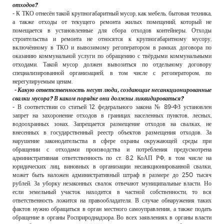
отходов?
- К ТКО отнесён такой крупногабаритный мусор, как мебель, бытовая техника,
а также отходы от текущего ремонта жилых помещений, который не
помещается в установленные для сбора отходов контейнеры. Отходы
строительства и ремонта не относятся к крупногабаритному мусору,
включённому в ТКО и вывозимому регоператором в рамках договора по
оказанию коммунальной услуги по обращению с твёрдыми коммунальными
отходами. Такой мусор должен вывозиться по отдельному договору
специализированной организацией, в том числе с регоператором, по
нерегулируемым ценам.
- Какую ответственность несут люди, создающие несанкционированные
свалки мусора? В каком порядке они должны ликвидироваться?
- В соответствии со статьей 12 федерального закона № 89-ФЗ установлен
запрет на захоронение отходов в границах населенных пунктов, лесных,
водоохранных зонах. Запрещается размещение отходов на свалках, не
внесенных в государственный реестр объектов размещения отходов. За
нарушение законодательства в сфере охраны окружающей среды при
обращении с отходами производства и потребления предусмотрена
административная ответственность по ст. 8.2 КоАП РФ, в том числе на
юридических лиц, виновных в организации несанкционированной свалки,
может быть наложен административный штраф в размере до 250 тысяч
рублей. За уборку незаконных свалок отвечают муниципальные власти. Но
если земельный участок находится в частной собственности, то вся
ответственность ложится на правообладателя. В случае обнаружения таких
фактов нужно обращаться в орган местного самоуправления, а также подать
обращение в органы Росприроднадзора. Во всех заявлениях в органы власти