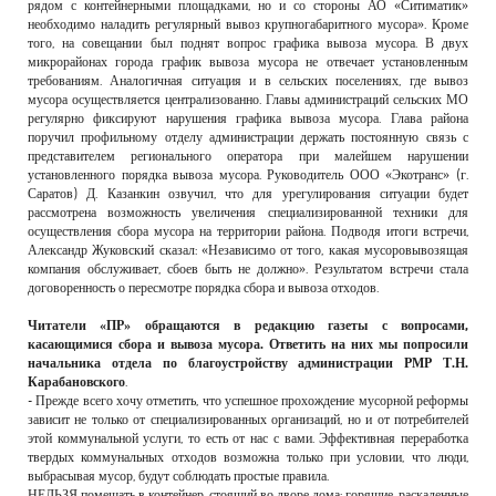
рядом с контейнерными площадками, но и со стороны АО «Ситиматик»
необходимо наладить регулярный вывоз крупногабаритного мусора». Кроме
того, на совещании был поднят вопрос графика вывоза мусора. В двух
микрорайонах города график вывоза мусора не отвечает установленным
требованиям. Аналогичная ситуация и в сельских поселениях, где вывоз
мусора осуществляется централизованно. Главы администраций сельских МО
регулярно фиксируют нарушения графика вывоза мусора. Глава района
поручил профильному отделу администрации держать постоянную связь с
представителем регионального оператора при малейшем нарушении
установленного порядка вывоза мусора. Руководитель ООО «Экотранс» (г.
Саратов) Д. Казанкин озвучил, что для урегулирования ситуации будет
рассмотрена возможность увеличения специализированной техники для
осуществления сбора мусора на территории района. Подводя итоги встречи,
Александр Жуковский сказал: «Независимо от того, какая мусоровывозящая
компания обслуживает, сбоев быть не должно». Результатом встречи стала
договоренность о пересмотре порядка сбора и вывоза отходов.
Читатели «ПР» обращаются в редакцию газеты с вопросами,
касающимися сбора и вывоза мусора. Ответить на них мы попросили
начальника отдела по благоустройству администрации РМР Т.Н.
Карабановского
.
- Прежде всего хочу отметить, что успешное прохождение мусорной реформы
зависит не только от специализированных организаций, но и от потребителей
этой коммунальной услуги, то есть от нас с вами. Эффективная переработка
твердых коммунальных отходов возможна только при условии, что люди,
выбрасывая мусор, будут соблюдать простые правила.
НЕЛЬЗЯ помещать в контейнер, стоящий во дворе дома:
горящие, раскаленные