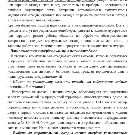
или горячие отходы, снег и лед; осветительные приборы и электролампы;
приборы, содержащие ртуть; батарейки; автомобильные аккумуляторы;
медицинские отходы; строительные отходы от ремонта; растительные отходы,
в том числе навоз; шины, покрышки.
Крупногабаритные отходы надо оставлять на специальной площадке. Все эти
предметы могут повредить сами контейнеры, привести к поломке мусоровозов
или нарушить режим работы объектов по обработке, обезвреживанию,
захоронению твердых коммунальных отходов, они опасны для жизни и
здоровья работников, участвующих в процессе вывоза накопленного мусора.
- Что относится к твёрдым коммунальным отходам?
- К твёрдым коммунальным отходам относятся отходы, которые образуются
в процессе потребления частными лицами в жилых помещениях, объекты,
утратившие свои изначальные свойства и непригодные для дальнейшего
использования для личных и бытовых нужд граждан, юридических лиц и
индивидуальных предпринимателей.
- Обязан ли регоператор вывозить отходы от содержания зелёных
насаждений и газонов?
- Регоператор не должен вывозить отходы, образующиеся при содержании
зелёных насаждений на придомовой территории многоквартирных домов, за
счёт установленного тарифа на услугу по обращению с ТКО, так как мусор,
образующийся при спилке деревьев и кустарников, покосе травы и уборке
двора в период листопада, не является твёрдыми коммунальными отходами,
поскольку не соответствует главному признаку в соответствии с федеральным
законом № 89-ФЗ «Об отходах производства и потребления» - образованию в
жилых помещениях. Их вывозом занимается муниципалитет.
- Входит ли строительный мусор в состав твёрдых коммунальных