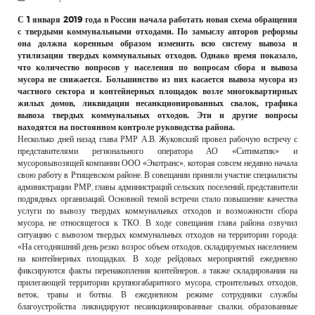
РЕКЛАМОДАТЕЛЯМ
С 1 января 2019 года в России начала работать новая схема обращения
с твердыми коммунальными отходами. По замыслу авторов реформы
ОБЪЯВЛЕНИЯ
она должна коренным образом изменить всю систему вывоза и
утилизации твердых коммунальных отходов. Однако время показало,
КОНТАКТЫ
что количество вопросов у населения по вопросам сбора и вывоза
мусора не снижается. Большинство из них касается вывоза мусора из
частного сектора и контейнерных площадок возле многоквартирных
жилых домов, ликвидации несанкционированных свалок, графика
вывоза твердых коммунальных отходов. Эти и другие вопросы
находятся на постоянном контроле руководства района.
Несколько дней назад глава РМР А.В. Жуковский провел рабочую встречу с
представителями регионального оператора АО «Ситиматик» и
мусоровывозящей компании ООО «Экотранс», которая совсем недавно начала
свою работу в Ртищевском районе. В совещании приняли участие специалисты
администрации РМР, главы администраций сельских поселений, представители
подрядных организаций. Основной темой встречи стало повышение качества
услуги по вывозу твердых коммунальных отходов и возможности сбора
мусора, не относящегося к ТКО. В ходе совещания глава района озвучил
ситуацию с вывозом твердых коммунальных отходов на территории города:
«На сегодняшний день резко возрос объем отходов, складируемых населением
на контейнерных площадках. В ходе рейдовых мероприятий ежедневно
фиксируются факты перенакопления контейнеров, а также складирования на
прилегающей территории крупногабаритного мусора, строительных отходов,
веток, травы и ботвы. В ежедневном режиме сотрудники службы
благоустройства ликвидируют несанкционированные свалки, образованные