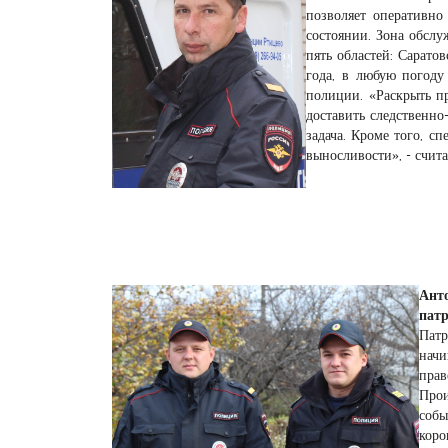
позволяет оперативно
состоянии. Зона обсл
пять областей: Сарато
года, в любую погоду
полиции. «Раскрыть пр
доставить следственно
задача. Кроме того, с
выносливости», - счит
Ант
патр
Патр
нач
прав
Прои
собы
кор