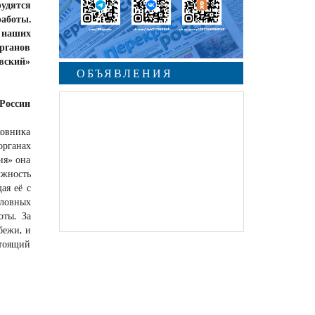
рудятся
работы.
я наших
органов
евский»
ОБЪЯВЛЕНИЯ
России
ковника
органах
ия» она
лжность
ая её с
оловных
оты. За
бежи, и
стоящий