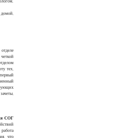
ологом,
 домой,
 отделе
четкой
отделом
ту тех,
 первый
еменный
рующих
зачеты,
ия СОГ
йствий
 работа
ия, что