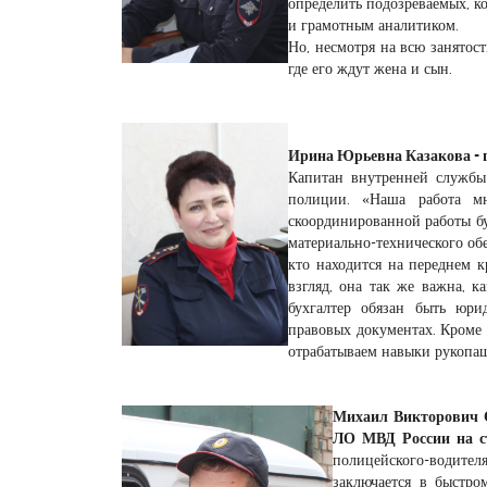
определить подозреваемых, к
и грамотным аналитиком.
Но, несмотря на всю занятос
где его ждут жена и сын.
Ирина Юрьевна Казакова - г
Капитан внутренней службы 
полиции. «Наша работа мн
скоординированной работы бу
материально-технического об
кто находится на переднем к
взгляд, она так же важна, 
бухгалтер обязан быть юр
правовых документах. Кроме 
отрабатываем навыки рукопаш
Михаил Викторович С
ЛО МВД России на ст
полицейского-водителя
заключается в быстро