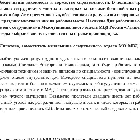
беспечивать законность и торжество справедливости. В полиции т
льные сотрудники, у многих из которых за плечами большой опыт 
жах в борьбе с преступностью, обеспечивая охрану жизни и здоровь
ой праздник многие из них на рабочем месте. Накануне Дня работника 
телей с сотрудниками Межмуниципального отдела МВД России «Ртищ
ажды выбрав свой путь, они стоят на страже правопорядка.
Липатова, заместитель начальника следственного отдела МО МВД 
лыбчивую женщину, трудно представить, что она носит звание подпол
скамьи Светлана Викторовна точно знала, что будет работать в 
окончания техникума и защиты диплома по специальности «юриспруденц
одском отделе внутренних дел. Молодого специалиста приняли на до
това с азартом и большим желанием окунулась в работу, успешно совмещ
юридическом институте МВД. Специализировалась на расследовании уг
нием чужого имущества. Незаметно пролетели двадцать шесть лет раб
ванных уголовных дел различной направленности, в числе которых и гра
портные происшествия. С.В. Липатова - высококлассный следователь, на
н, инспектор ДПС ГИБДД МО МВД России «Ртищевский».