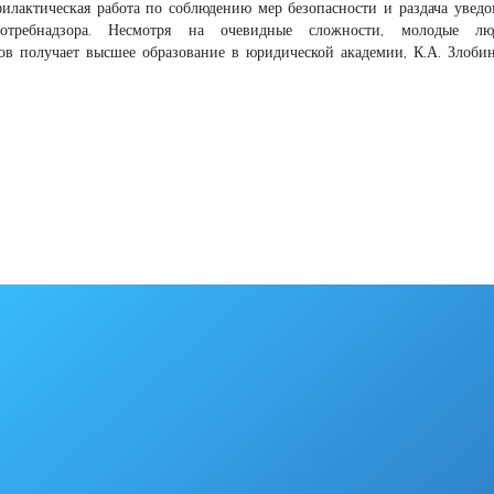
илактическая работа по соблюдению мер безопасности и раздача увед
потребнадзора. Несмотря на очевидные сложности, молодые л
ов получает высшее образование в юридической академии, К.А. Злоби