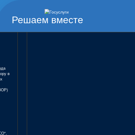
Решаем вместе
ода
ору в
ых
ЗОР)
СО".