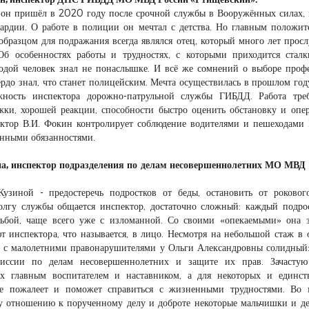
 он пришёл в 2020 году после срочной службы в Вооружённых силах, 
вардии. О работе в полиции он мечтал с детства. Но главным положи
бразцом для подражания всегда являлся отец, который много лет прос
Об особенностях работы и трудностях, с которыми приходится сталк
одой человек знал не понаслышке. И всё же сомнений о выборе проф
рдо знал, что станет полицейским. Мечта осуществилась в прошлом году
ность инспектора дорожно-патрульной службы ГИБДД. Работа треб
жки, хорошей реакции, способности быстро оценить обстановку и опе
пектор В.И. Фокин контролирует соблюдение водителями и пешеходами
енными обязанностями.
а, инспектор подразделения по делам несовершеннолетних МО МВД 
Кузиной - предостеречь подростков от беды, остановить от роковог
олгу службы общается инспектор, достаточно сложный: каждый подро
дьбой, чаще всего уже с изломанной. Со своими «опекаемыми» она 
т инспектора, что называется, в лицо. Несмотря на небольшой стаж в 
ы с малолетними правонарушителями у Ольги Александровны солидный
миссии по делам несовершеннолетних и защите их прав. Зачастую
х главным воспитателем и наставником, а для некоторых и единст
не пожалеет и поможет справиться с жизненными трудностями. Во 
у отношению к порученному делу и доброте некоторые мальчишки и д