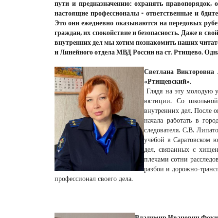
пути и предназначению: охранять правопорядок, о
настоящие профессионалы - ответственные и бдите
Это они ежедневно оказываются на передовых рубе
граждан, их спокойствие и безопасность. Даже в св
внутренних дел мы хотим познакомить наших чита
и Линейного отдела МВД России на ст. Ртищево. Одн
Светлана Викторовна 
«Ртищевский».
Глядя на эту молодую у
юстиции. Со школьной 
внутренних дел. После 
начала работать в гор
следователя. С.В. Липа
учёбой в Саратовском 
дел, связанных с хище
плечами сотни расследо
разбои и дорожно-транс
профессионал своего дела.
Владимир Иванович Фоки