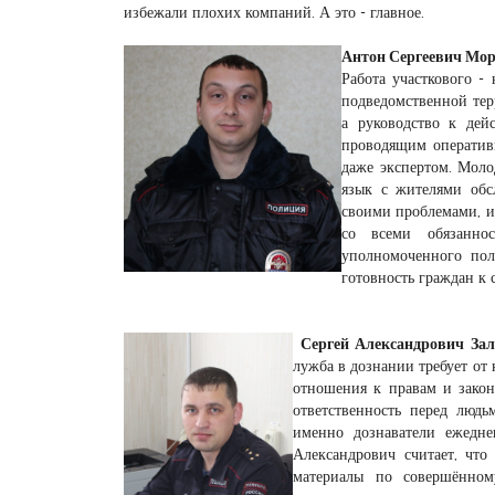
избежали плохих компаний. А это - главное.
Антон Сергеевич Мо
Работа участкового -
подведомственной терр
а руководство к дей
проводящим оперативн
даже экспертом. Моло
язык с жителями обс
своими проблемами, и
со всеми обязанно
уполномоченного пол
готовность граждан к 
Сергей Александрович Зал
лужба в дознании требует от
отношения к правам и закон
ответственность перед людь
именно дознаватели ежедн
Александрович считает, что
материалы по совершённом