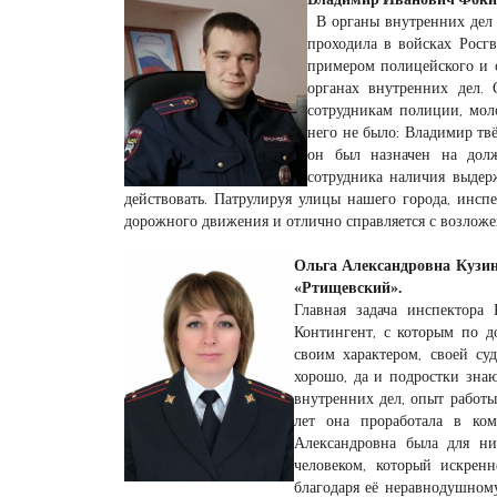
В органы внутренних дел
проходила в войсках Росг
примером полицейского и о
органах внутренних дел. 
сотрудникам полиции, мол
него не было: Владимир твё
он был назначен на долж
сотрудника наличия выдер
действовать. Патрулируя улицы нашего города, инс
дорожного движения и отлично справляется с возлож
Ольга Александровна Кузин
«Ртищевский».
Главная задача инспектора 
Контингент, с которым по д
своим характером, своей су
хорошо, да и подростки знаю
внутренних дел, опыт работ
лет она проработала в ко
Александровна была для ни
человеком, который искрен
благодаря её неравнодушном