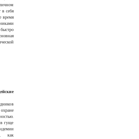
тличном
 в себя
е время
дниками
 быстро
сновная
ической
ейские
удников
охране
ностью.
 в гуще
андемии
е, как