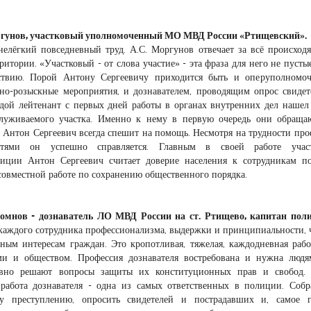
ргунов, участковый уполномоченный МО МВД России «Ртищевский».
 нелёгкий повседневный труд. А.С. Моргунов отвечает за всё происход
итории. «Участковый - от слова участие» - эта фраза для него не пустые
ствию. Порой Антону Сергеевичу приходится быть и оперуполномо
о-розыскные мероприятия, и дознавателем, проводящим опрос свидет
дой лейтенант с первых дней работы в органах внутренних дел наше
луживаемого участка. Именно к нему в первую очередь они обраща
 Антон Сергеевич всегда спешит на помощь. Несмотря на трудности про
стями он успешно справляется. Главным в своей работе участ
иции Антон Сергеевич считает доверие населения к сотрудникам п
совместной работе по сохранению общественного порядка.
омнов - дознаватель ЛО МВД России на ст. Ртищево, капитан пол
 каждого сотрудника профессионализма, выдержки и принципиальности, 
ным интересам граждан. Это кропотливая, тяжелая, каждодневная рабо
ми и обществом. Профессия дознавателя востребована и нужна людя
евно решают вопросы защиты их конституционных прав и свобод. 
 работа дознавателя - одна из самых ответственных в полиции. Собр
у преступлению, опросить свидетелей и пострадавших и, самое гл