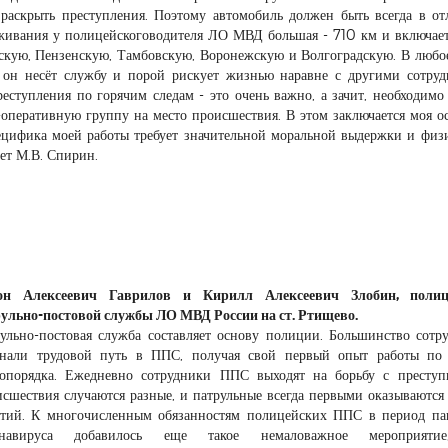
 раскрыть преступления. Поэтому автомобиль должен быть всегда в о
уживания у полицейскоговодителя ЛО МВД большая - 710 км и включает
вскую, Пензенскую, Тамбовскую, Воронежскую и Волгоградскую. В любо
 он несёт службу и порой рискует жизнью наравне с другими сотру
еступления по горячим следам - это очень важно, а зачит, необходимо
-оперативную группу на место происшествия. В этом заключается моя о
пецифика моей работы требует значительной моральной выдержки и физ
ает М.В. Спирин.
он Алексеевич Гаврилов и Кирилл Алексеевич Злобин, полиц
ульно-постовой службы ЛО МВД России на ст. Ртищево.
ульно-постовая служба составляет основу полиции. Большинство сотр
инали трудовой путь в ППС, получая свой первый опыт работы по 
опорядка. Ежедневно сотрудники ППС выходят на борьбу с преступ
сшествия случаются разные, и патрульные всегда первыми оказываются
тий. К многочисленным обязанностям полицейских ППС в период п
онавируса добавилось еще такое немаловажное мероприяти