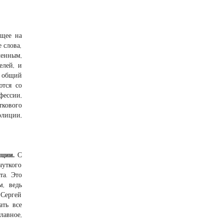
ящее на
 слова,
ченным,
елей, и
л общий
ются со
фессии,
кового
олиции,
иции.
С
чуткого
та. Это
м, ведь
Сергей
ать все
авное,