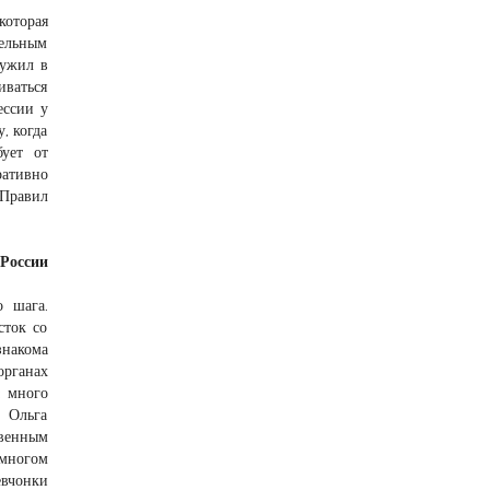
которая
тельным
лужил в
иваться
ессии у
, когда
ует от
ративно
 Правил
России
о шага.
сток со
знакома
органах
: много
 Ольга
венным
многом
евчонки