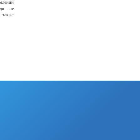
омлений
юди не
н также