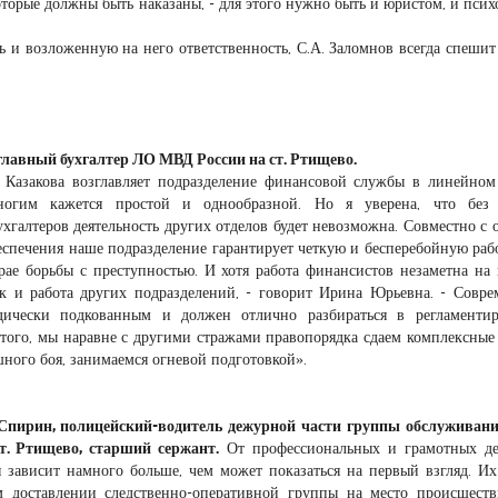
оторые должны быть наказаны, - для этого нужно быть и юристом, и псих
ть и возложенную на него ответственность, С.А. Заломнов всегда спешит
лавный бухгалтер ЛО МВД России на ст. Ртищево.
Казакова возглавляет подразделение финансовой службы в линейном
огим кажется простой и однообразной. Но я уверена, что без 
хгалтеров деятельность других отделов будет невозможна. Совместно с 
еспечения наше подразделение гарантирует четкую и бесперебойную рабо
рае борьбы с преступностью. И хотя работа финансистов незаметна на
как и работа других подразделений, - говорит Ирина Юрьевна. - Совр
идически подкованным и должен отлично разбираться в регламенти
того, мы наравне с другими стражами правопорядка сдаем комплексные 
ного боя, занимаемся огневой подготовкой».
пирин, полицейский-водитель дежурной части группы обслуживан
. Ртищево, старший сержант.
От профессиональных и грамотных де
 зависит намного больше, чем может показаться на первый взгляд. Их
м доставлении следственно-оперативной группы на место происшеств