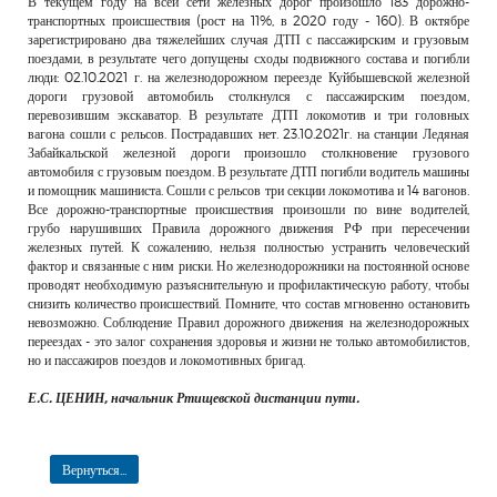
В текущем году на всей сети железных дорог произошло 183 дорожно-
РЕКЛАМОДАТЕЛЯМ
транспортных происшествия (рост на 11%, в 2020 году - 160). В октябре
зарегистрировано два тяжелейших случая ДТП с пассажирским и грузовым
ОБЪЯВЛЕНИЯ
поездами, в результате чего допущены сходы подвижного состава и погибли
люди: 02.10.2021 г. на железнодорожном переезде Куйбышевской железной
КОНТАКТЫ
дороги грузовой автомобиль столкнулся с пассажирским поездом,
перевозившим экскаватор. В результате ДТП локомотив и три головных
вагона сошли с рельсов. Пострадавших нет. 23.10.2021г. на станции Ледяная
Забайкальской железной дороги произошло столкновение грузового
автомобиля с грузовым поездом. В результате ДТП погибли водитель машины
и помощник машиниста. Сошли с рельсов три секции локомотива и 14 вагонов.
Все дорожно-транспортные происшествия произошли по вине водителей,
грубо нарушивших Правила дорожного движения РФ при пересечении
железных путей. К сожалению, нельзя полностью устранить человеческий
фактор и связанные с ним риски. Но железнодорожники на постоянной основе
проводят необходимую разъяснительную и профилактическую работу, чтобы
снизить количество происшествий. Помните, что состав мгновенно остановить
невозможно. Соблюдение Правил дорожного движения на железнодорожных
переездах - это залог сохранения здоровья и жизни не только автомобилистов,
но и пассажиров поездов и локомотивных бригад.
Е.С. ЦЕНИН, начальник Ртищевской дистанции пути.
Вернуться...